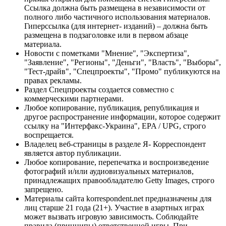
Ссылка должна быть размещена в независимости от
полного либо частичного использования материалов.
Гиперссылка (для интернет- изданий) – должна быть
размещена в подзаголовке или в первом абзаце
материала.
Новости с пометками "Мнение", "Экспертиза",
"Заявление", "Регионы", "Деньги", "Власть", "Выборы",
"Тест-драйв", "Спецпроекты", "Промо" публикуются на
правах рекламы.
Раздел Спецпроекты создается совместно с
коммерческими партнерами.
Любое копирование, публикация, републикация и
другое распространение информации, которое содержит
ссылку на "Интерфакс-Украина", EPA / UPG, строго
воспрещается.
Владелец веб-страницы в разделе Я- Корреспондент
является автор публикации.
Любое копирование, перепечатка и воспроизведение
фотографий и/или аудиовизуальных материалов,
принадлежащих правообладателю Getty Images, строго
запрещено.
Материалы сайта korrespondent.net предназначены для
лиц старше 21 года (21+). Участие в азартных играх
может вызвать игровую зависимость. Соблюдайте
правила (принципы) ответственной игры. При