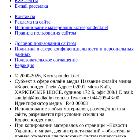
RSS-ленты
E-mail рассылка
Контакты
Реклама на сайте
Использование материалов korrespondent.net
Правила пользования сайтом
Договор пользования сайтом
Политика в сфере конфиденциальности и персональных
данных
Пользовательское соглашение
Редакция
© 2000-2026, Korrespondent.net
Субъект в сфере онлайн-медиа Название онлайн-медиа -
«КореспонденТ.net» Адрес: 02091, місто Київ,
ХАРКІВСЬКЕ ШОСЕ, будинок 172-Б, офіс 208/1 E-mail:
sunlight@mediadim.com.ua
Телефон: 044-205-43-00
Идентификатор медиа - R40-06068
Использование любых материалов, размещённых на
сайте, разрешается при условии ссылки на
Корреспондент.net.
При копировании материалов со страницы «Новости
Украины и мира», для интернет-изданий – обязательна
прямая открытая для поисковых систем гиперссылка.