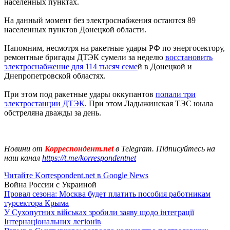
населенных пунктах.
На данный момент без электроснабжения остаются 89
населенных пунктов Донецкой области.
Напомним, несмотря на ракетные удары РФ по энергосектору,
ремонтные бригады ДТЭК сумели за неделю
восстановить
электроснабжение для 114 тысяч семе
й в Донецкой и
Днепропетровской областях.
При этом под ракетные удары оккупантов
попали три
электростанции ДТЭК
. При этом Ладыжинская ТЭС юыла
обстреляна дважды за день.
Новини от
Корреспондент.net
в Telegram. Підписуйтесь на
наш канал
https://t.me/korrespondentnet
Читайте Korrespondent.net в Google News
Война России с Украиной
Провал сезона: Москва будет платить пособия работникам
турсектора Крыма
У Сухопутних військах зробили заяву щодо інтеграції
Інтернаціональних легіонів