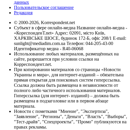
данных
Пользовательское соглашение
Редакция
© 2000-2026, Korrespondent.net
Субъект в сфере онлайн-медиа Название онлайн-медиа -
«КореспонденТ.net» Адрес: 02091, місто Київ,
ХАРКІВСЬКЕ ШОСЕ, будинок 172-Б, офіс 208/1 E-mail:
sunlight@mediadim.com.ua
Телефон: 044-205-43-00
Идентификатор медиа - R40-06068
Использование любых материалов, размещённых на
сайте, разрешается при условии ссылки на
Корреспондент.net.
При копировании материалов со страницы «Новости
Украины и мира», для интернет-изданий – обязательна
прямая открытая для поисковых систем гиперссылка.
Ссылка должна быть размещена в независимости от
полного либо частичного использования материалов.
Гиперссылка (для интернет- изданий) – должна быть
размещена в подзаголовке или в первом абзаце
материала.
Новости с пометками "Мнение", "Экспертиза",
"Заявление", "Регионы", "Деньги", "Власть", "Выборы",
"Тест-драйв", "Спецпроекты", "Промо" публикуются на
правах рекламы.