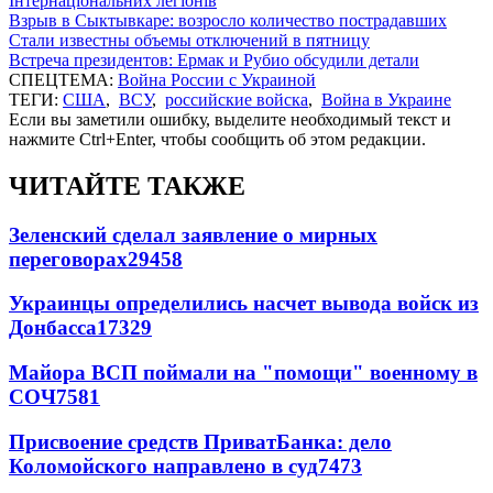
Інтернаціональних легіонів
Взрыв в Сыктывкаре: возросло количество пострадавших
Стали известны объемы отключений в пятницу
Встреча президентов: Ермак и Рубио обсудили детали
СПЕЦТЕМА:
Война России с Украиной
ТЕГИ:
США
,
ВСУ
,
российские войска
,
Война в Украине
Если вы заметили ошибку, выделите необходимый текст и
нажмите Ctrl+Enter, чтобы сообщить об этом редакции.
ЧИТАЙТЕ ТАКЖЕ
Зеленский сделал заявление о мирных
переговорах
29458
Украинцы определились насчет вывода войск из
Донбасса
17329
Майора ВСП поймали на "помощи" военному в
СОЧ
7581
Присвоение средств ПриватБанка: дело
Коломойского направлено в суд
7473