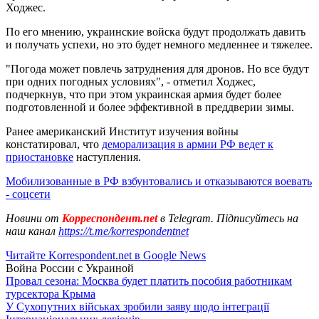
Ходжес.
По его мнению, украинские войска будут продолжать давить
и получать успехи, но это будет немного медленнее и тяжелее.
"Погода может повлечь затруднения для дронов. Но все будут
при одних погодных условиях", - отметил Ходжес,
подчеркнув, что при этом украинская армия будет более
подготовленной и более эффективной в преддверии зимы.
Ранее американский Институт изучения войны
констатировал, что
деморализация в армии РФ ведет к
приостановке
наступления.
Мобилизованные в РФ взбунтовались и отказываются воевать
- соцсети
Новини от
Корреспондент.net
в Telegram. Підписуйтесь на
наш канал
https://t.me/korrespondentnet
Читайте Korrespondent.net в Google News
Война России с Украиной
Провал сезона: Москва будет платить пособия работникам
турсектора Крыма
У Сухопутних військах зробили заяву щодо інтеграції