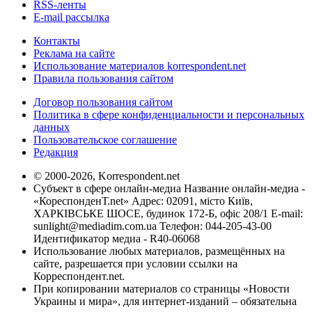
RSS-ленты
E-mail рассылка
Контакты
Реклама на сайте
Использование материалов korrespondent.net
Правила пользования сайтом
Договор пользования сайтом
Политика в сфере конфиденциальности и персональных
данных
Пользовательское соглашение
Редакция
© 2000-2026, Korrespondent.net
Субъект в сфере онлайн-медиа Название онлайн-медиа -
«КореспонденТ.net» Адрес: 02091, місто Київ,
ХАРКІВСЬКЕ ШОСЕ, будинок 172-Б, офіс 208/1 E-mail:
sunlight@mediadim.com.ua
Телефон: 044-205-43-00
Идентификатор медиа - R40-06068
Использование любых материалов, размещённых на
сайте, разрешается при условии ссылки на
Корреспондент.net.
При копировании материалов со страницы «Новости
Украины и мира», для интернет-изданий – обязательна