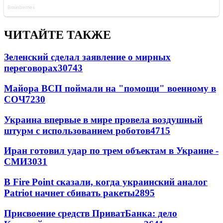
ЧИТАЙТЕ ТАКЖЕ
Зеленский сделал заявление о мирных
переговорах
30743
Майора ВСП поймали на "помощи" военному в
СОЧ
7230
Украина впервые в мире провела воздушный
штурм с использованием роботов
4715
Иран готовил удар по трем объектам в Украине -
СМИ
3031
В Fire Point сказали, когда украинский аналог
Patriot начнет сбивать ракеты
2895
Присвоение средств ПриватБанка: дело