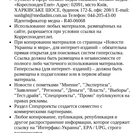
«КореспонденТ.net» Адрес: 02091, місто Київ,
ХАРКІВСЬКЕ ШОСЕ, будинок 172-Б, офіс 208/1 E-mail:
sunlight@mediadim.com.ua
Телефон: 044-205-43-00
Идентификатор медиа - R40-06068
Использование любых материалов, размещённых на
сайте, разрешается при условии ссылки на
Корреспондент.net.
При копировании материалов со страницы «Новости
Украины и мира», для интернет-изданий – обязательна
прямая открытая для поисковых систем гиперссылка.
Ссылка должна быть размещена в независимости от
полного либо частичного использования материалов.
Гиперссылка (для интернет- изданий) – должна быть
размещена в подзаголовке или в первом абзаце
материала.
Новости с пометками "Мнение", "Экспертиза",
"Заявление", "Регионы", "Деньги", "Власть", "Выборы",
"Тест-драйв", "Спецпроекты", "Промо" публикуются на
правах рекламы.
Раздел Спецпроекты создается совместно с
коммерческими партнерами.
Любое копирование, публикация, републикация и
другое распространение информации, которое содержит
ссылку на "Интерфакс-Украина", EPA / UPG, строго
воспрещается.