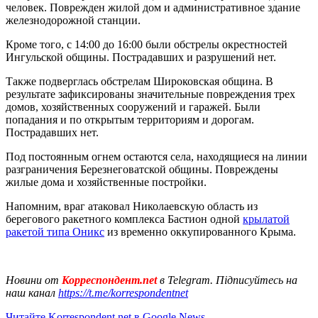
человек. Поврежден жилой дом и административное здание
железнодорожной станции.
Кроме того, с 14:00 до 16:00 были обстрелы окрестностей
Ингульской общины. Пострадавших и разрушений нет.
Также подверглась обстрелам Широковская община. В
результате зафиксированы значительные повреждения трех
домов, хозяйственных сооружений и гаражей. Были
попадания и по открытым территориям и дорогам.
Пострадавших нет.
Под постоянным огнем остаются села, находящиеся на линии
разграничения Березнеговатской общины. Повреждены
жилые дома и хозяйственные постройки.
Напомним, враг атаковал Николаевскую область из
берегового ракетного комплекса Бастион одной
крылатой
ракетой типа Оникс
из временно оккупированного Крыма.
Новини от
Корреспондент.net
в Telegram. Підписуйтесь на
наш канал
https://t.me/korrespondentnet
Читайте Korrespondent.net в Google News