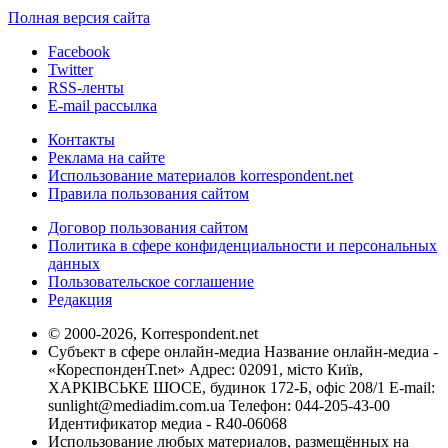
Полная версия сайта
Facebook
Twitter
RSS-ленты
E-mail рассылка
Контакты
Реклама на сайте
Использование материалов korrespondent.net
Правила пользования сайтом
Договор пользования сайтом
Политика в сфере конфиденциальности и персональных
данных
Пользовательское соглашение
Редакция
© 2000-2026, Korrespondent.net
Субъект в сфере онлайн-медиа Название онлайн-медиа -
«КореспонденТ.net» Адрес: 02091, місто Київ,
ХАРКІВСЬКЕ ШОСЕ, будинок 172-Б, офіс 208/1 E-mail:
sunlight@mediadim.com.ua
Телефон: 044-205-43-00
Идентификатор медиа - R40-06068
Использование любых материалов, размещённых на