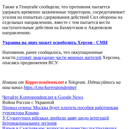
Также в Генштабе сообщили, что противник пытается
удержать временно захваченные территории, сосредотачивает
усилия на попытках сдерживания действий Сил обороны на
отдельных направлениях, вместе с тем пытается вести
наступательные действия на Бахмутском и Авдеевском
направлениях.
Украина на днях может освободить Херсон - СМИ
Напомним, ранее сообщалось, что оккупационные
власти
готовят эвакуацию части мирных жителей
Херсона,
опасаясь продвижения ВСУ.
Новини от
Корреспондент.net
в Telegram. Підписуйтесь на
наш канал
https://t.me/korrespondentnet
Читайте Korrespondent.net в Google News
Война России с Украиной
Провал сезона: Москва будет платить пособия работникам
турсектора Крыма
У Сухопутних військах зробили заяву щодо інтеграції
Інтернаціональних легіонів
Взрыв в Сыктывкаре: возросло количество пострадавших