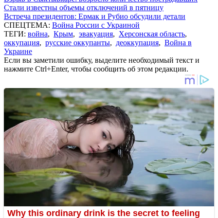
Стали известны объемы отключений в пятницу
Встреча президентов: Ермак и Рубио обсудили детали
СПЕЦТЕМА:
Война России с Украиной
ТЕГИ:
война
,
Крым
,
эвакуация
,
Херсонская область
,
оккупация
,
русские оккупанты
,
деоккупация
,
Война в
Украине
Если вы заметили ошибку, выделите необходимый текст и
нажмите Ctrl+Enter, чтобы сообщить об этом редакции.