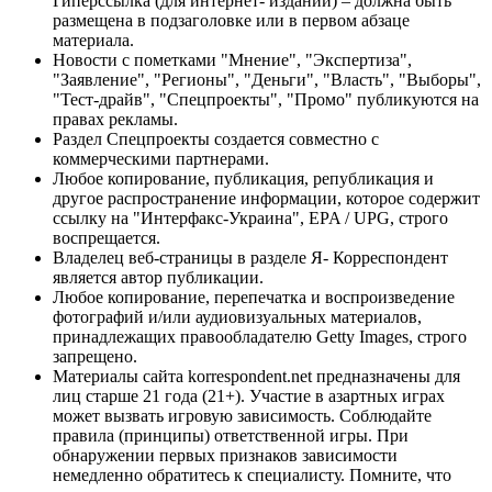
Гиперссылка (для интернет- изданий) – должна быть
размещена в подзаголовке или в первом абзаце
материала.
Новости с пометками "Мнение", "Экспертиза",
"Заявление", "Регионы", "Деньги", "Власть", "Выборы",
"Тест-драйв", "Спецпроекты", "Промо" публикуются на
правах рекламы.
Раздел Спецпроекты создается совместно с
коммерческими партнерами.
Любое копирование, публикация, републикация и
другое распространение информации, которое содержит
ссылку на "Интерфакс-Украина", EPA / UPG, строго
воспрещается.
Владелец веб-страницы в разделе Я- Корреспондент
является автор публикации.
Любое копирование, перепечатка и воспроизведение
фотографий и/или аудиовизуальных материалов,
принадлежащих правообладателю Getty Images, строго
запрещено.
Материалы сайта korrespondent.net предназначены для
лиц старше 21 года (21+). Участие в азартных играх
может вызвать игровую зависимость. Соблюдайте
правила (принципы) ответственной игры. При
обнаружении первых признаков зависимости
немедленно обратитесь к специалисту. Помните, что