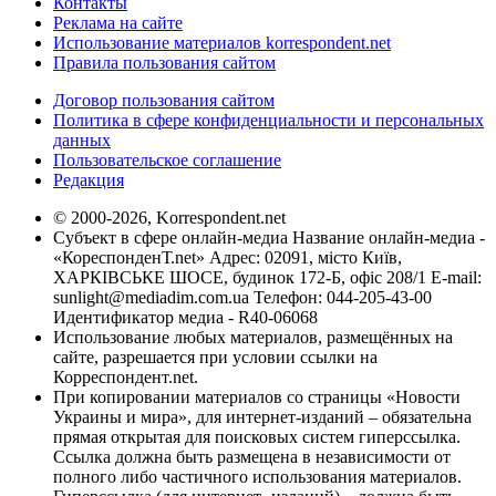
Контакты
Реклама на сайте
Использование материалов korrespondent.net
Правила пользования сайтом
Договор пользования сайтом
Политика в сфере конфиденциальности и персональных
данных
Пользовательское соглашение
Редакция
© 2000-2026, Korrespondent.net
Субъект в сфере онлайн-медиа Название онлайн-медиа -
«КореспонденТ.net» Адрес: 02091, місто Київ,
ХАРКІВСЬКЕ ШОСЕ, будинок 172-Б, офіс 208/1 E-mail:
sunlight@mediadim.com.ua
Телефон: 044-205-43-00
Идентификатор медиа - R40-06068
Использование любых материалов, размещённых на
сайте, разрешается при условии ссылки на
Корреспондент.net.
При копировании материалов со страницы «Новости
Украины и мира», для интернет-изданий – обязательна
прямая открытая для поисковых систем гиперссылка.
Ссылка должна быть размещена в независимости от
полного либо частичного использования материалов.