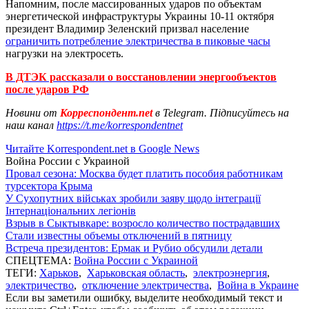
Напомним, после массированных ударов по объектам
энергетической инфраструктуры Украины 10-11 октября
президент Владимир Зеленский призвал население
ограничить потребление электричества в пиковые часы
нагрузки на электросеть.
В ДТЭК рассказали о восстановлении энергообъектов
после ударов РФ
Новини от
Корреспондент.net
в Telegram. Підписуйтесь на
наш канал
https://t.me/korrespondentnet
Читайте Korrespondent.net в Google News
Война России с Украиной
Провал сезона: Москва будет платить пособия работникам
турсектора Крыма
У Сухопутних військах зробили заяву щодо інтеграції
Інтернаціональних легіонів
Взрыв в Сыктывкаре: возросло количество пострадавших
Стали известны объемы отключений в пятницу
Встреча президентов: Ермак и Рубио обсудили детали
СПЕЦТЕМА:
Война России с Украиной
ТЕГИ:
Харьков
,
Харьковская область
,
электроэнергия
,
электричество
,
отключение электричества
,
Война в Украине
Если вы заметили ошибку, выделите необходимый текст и