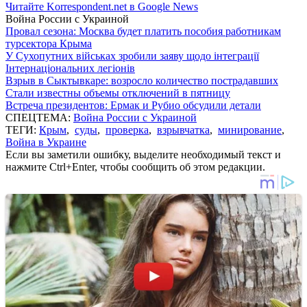
Читайте Korrespondent.net в Google News
Война России с Украиной
Провал сезона: Москва будет платить пособия работникам
турсектора Крыма
У Сухопутних військах зробили заяву щодо інтеграції
Інтернаціональних легіонів
Взрыв в Сыктывкаре: возросло количество пострадавших
Стали известны объемы отключений в пятницу
Встреча президентов: Ермак и Рубио обсудили детали
СПЕЦТЕМА:
Война России с Украиной
ТЕГИ:
Крым
,
суды
,
проверка
,
взрывчатка
,
минирование
,
Война в Украине
Если вы заметили ошибку, выделите необходимый текст и
нажмите Ctrl+Enter, чтобы сообщить об этом редакции.