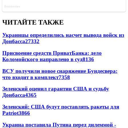
ЧИТАЙТЕ ТАКЖЕ
Украинцы определились насчет вывода войск из
Донбасса
27332
Присвоение средств ПриватБанка: дело
Коломойского направлено в суд
8136
ВСУ получили новое снаряжение Бундесвера:
что входит в комплект
7358
Зеленский оценил гарантии США и судьбу
Донбасса
4365
Зеленский: США будут поставлять ракеты для
Patriot
3866
Украина поставила Путина перед дилеммой -