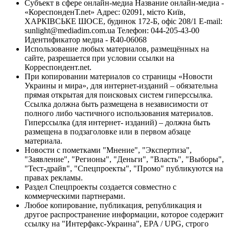
Субъект в сфере онлайн-медиа Название онлайн-медиа -
«КореспонденТ.net» Адрес: 02091, місто Київ,
ХАРКІВСЬКЕ ШОСЕ, будинок 172-Б, офіс 208/1 E-mail:
sunlight@mediadim.com.ua
Телефон: 044-205-43-00
Идентификатор медиа - R40-06068
Использование любых материалов, размещённых на
сайте, разрешается при условии ссылки на
Корреспондент.net.
При копировании материалов со страницы «Новости
Украины и мира», для интернет-изданий – обязательна
прямая открытая для поисковых систем гиперссылка.
Ссылка должна быть размещена в независимости от
полного либо частичного использования материалов.
Гиперссылка (для интернет- изданий) – должна быть
размещена в подзаголовке или в первом абзаце
материала.
Новости с пометками "Мнение", "Экспертиза",
"Заявление", "Регионы", "Деньги", "Власть", "Выборы",
"Тест-драйв", "Спецпроекты", "Промо" публикуются на
правах рекламы.
Раздел Спецпроекты создается совместно с
коммерческими партнерами.
Любое копирование, публикация, републикация и
другое распространение информации, которое содержит
ссылку на "Интерфакс-Украина", EPA / UPG, строго