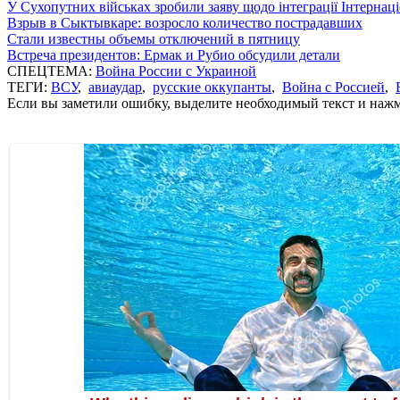
У Сухопутних військах зробили заяву щодо інтеграції Інтернац
Взрыв в Сыктывкаре: возросло количество пострадавших
Стали известны объемы отключений в пятницу
Встреча президентов: Ермак и Рубио обсудили детали
СПЕЦТЕМА:
Война России с Украиной
ТЕГИ:
ВСУ
,
авиаудар
,
русские оккупанты
,
Война с Россией
,
Если вы заметили ошибку, выделите необходимый текст и нажми