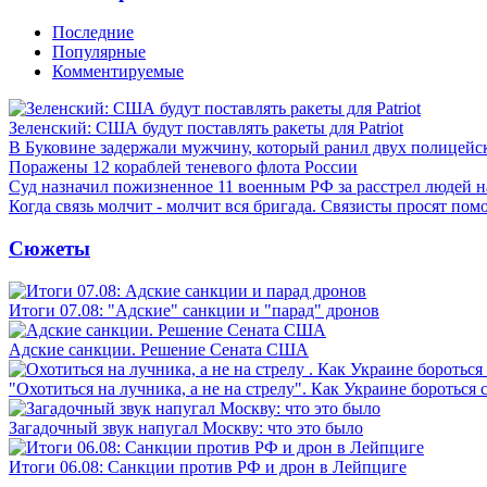
Последние
Популярные
Комментируемые
Зеленский: США будут поставлять ракеты для Patriot
В Буковине задержали мужчину, который ранил двух полицейс
Поражены 12 кораблей теневого флота России
Суд назначил пожизненное 11 военным РФ за расстрел людей 
Когда связь молчит - молчит вся бригада. Связисты просят по
Сюжеты
Итоги 07.08: "Адские" санкции и "парад" дронов
Адские санкции. Решение Сената США
"Охотиться на лучника, а не на стрелу". Как Украине бороться 
Загадочный звук напугал Москву: что это было
Итоги 06.08: Санкции против РФ и дрон в Лейпциге