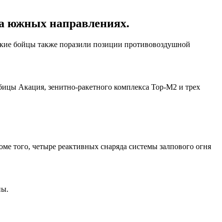
а южных направлениях.
ские бойцы также поразили позиции противовоздушной
убицы Акация, зенитно-ракетного комплекса Тор-М2 и трех
оме того, четыре реактивных снаряда системы залпового огня
ны.