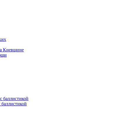
ких
на Киевщине
мощи
с баллистикой