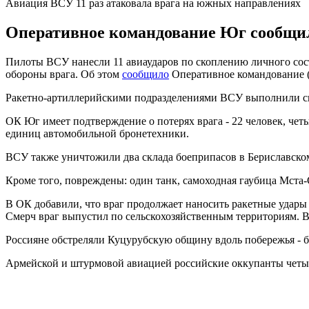
Авиация ВСУ 11 раз атаковала врага на южных направлениях
Оперативное командование Юг сообщил
Пилоты ВСУ нанесли 11 авиаударов по скоплению личного со
обороны врага. Об этом
сообщило
Оперативное командование (
Ракетно-артиллерийскими подразделениями ВСУ выполнили св
ОК Юг имеет подтверждение о потерях врага - 22 человек, че
единиц автомобильной бронетехники.
ВСУ также уничтожили два склада боеприпасов в Бериславско
Кроме того, повреждены: один танк, самоходная гаубица Мста
В ОК добавили, что враг продолжает наносить ракетные удары
Смерч враг выпустил по сельскохозяйственным территориям. В 
Россияне обстреляли Куцурубскую общину вдоль побережья - бе
Армейской и штурмовой авиацией российские оккупанты четы