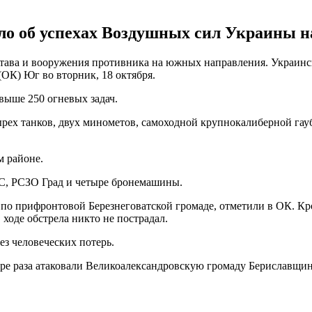
о об успехах Воздушных сил Украины н
става и вооружения противника на южных направления. Украин
ОК) Юг во вторник, 18 октября.
ыше 250 огневых задач.
тырех танков, двух минометов, самоходной крупнокалиберной га
м районе.
-С, РСЗО Град и четыре бронемашины.
 по прифронтовой Березнеговатской громаде, отметили в ОК. Кр
ходе обстрела никто не пострадал.
з человеческих потерь.
ре раза атаковали Великоалександровскую громаду Бериславщи