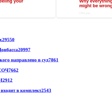
х
29550
Донбасса
20997
кого направлено в суд
7861
 СОЧ
7662
И
2912
 входит в комплект
2543