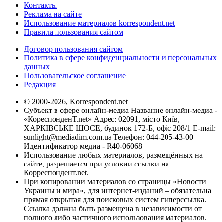
Контакты
Реклама на сайте
Использование материалов korrespondent.net
Правила пользования сайтом
Договор пользования сайтом
Политика в сфере конфиденциальности и персональных
данных
Пользовательское соглашение
Редакция
© 2000-2026, Korrespondent.net
Субъект в сфере онлайн-медиа Название онлайн-медиа -
«КореспонденТ.net» Адрес: 02091, місто Київ,
ХАРКІВСЬКЕ ШОСЕ, будинок 172-Б, офіс 208/1 E-mail:
sunlight@mediadim.com.ua
Телефон: 044-205-43-00
Идентификатор медиа - R40-06068
Использование любых материалов, размещённых на
сайте, разрешается при условии ссылки на
Корреспондент.net.
При копировании материалов со страницы «Новости
Украины и мира», для интернет-изданий – обязательна
прямая открытая для поисковых систем гиперссылка.
Ссылка должна быть размещена в независимости от
полного либо частичного использования материалов.