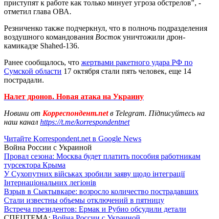
приступят к работе как только минует угроза обстрелов", -
отметил глава ОВА.
Резниченко также подчеркнул, что в полночь подразделения
воздушного командования
Восток
уничтожили дрон-
камикадзе Shahed-136.
Ранее сообщалось, что
жертвами ракетного удара РФ по
Сумской области
17 октября стали пять человек, еще 14
пострадали.
Налет дронов. Новая атака на Украину
Новини от
Корреспондент.net
в Telegram. Підписуйтесь на
наш канал
https://t.me/korrespondentnet
Читайте Korrespondent.net в Google News
Война России с Украиной
Провал сезона: Москва будет платить пособия работникам
турсектора Крыма
У Сухопутних військах зробили заяву щодо інтеграції
Інтернаціональних легіонів
Взрыв в Сыктывкаре: возросло количество пострадавших
Стали известны объемы отключений в пятницу
Встреча президентов: Ермак и Рубио обсудили детали
СПЕЦТЕМА:
Война России с Украиной