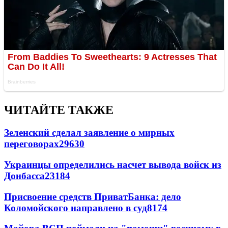
ЧИТАЙТЕ ТАКЖЕ
Зеленский сделал заявление о мирных
переговорах
29630
Украинцы определились насчет вывода войск из
Донбасса
23184
Присвоение средств ПриватБанка: дело
Коломойского направлено в суд
8174