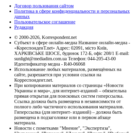
Договор пользования сайтом
Политика в сфере конфиденциальности и персональных
данных
Пользовательское соглашение
Редакция
© 2000-2026, Korrespondent.net
Субъект в сфере онлайн-медиа Название онлайн-медиа -
«КореспонденТ.net» Адрес: 02091, місто Київ,
ХАРКІВСЬКЕ ШОСЕ, будинок 172-Б, офіс 208/1 E-mail:
sunlight@mediadim.com.ua
Телефон: 044-205-43-00
Идентификатор медиа - R40-06068
Использование любых материалов, размещённых на
сайте, разрешается при условии ссылки на
Корреспондент.net.
При копировании материалов со страницы «Новости
Украины и мира», для интернет-изданий – обязательна
прямая открытая для поисковых систем гиперссылка.
Ссылка должна быть размещена в независимости от
полного либо частичного использования материалов.
Гиперссылка (для интернет- изданий) – должна быть
размещена в подзаголовке или в первом абзаце
материала.
Новости с пометками "Мнение", "Экспертиза",