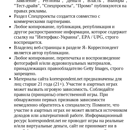
"Заявление", "Регионы", "Деньги", "Власть", "Выборы",
"Тест-драйв", "Спецпроекты", "Промо" публикуются на
правах рекламы.
Раздел Спецпроекты создается совместно с
коммерческими партнерами.
Любое копирование, публикация, републикация и
другое распространение информации, которое содержит
ссылку на "Интерфакс-Украина", EPA / UPG, строго
воспрещается.
Владелец веб-страницы в разделе Я- Корреспондент
является автор публикации.
Любое копирование, перепечатка и воспроизведение
фотографий и/или аудиовизуальных материалов,
принадлежащих правообладателю Getty Images, строго
запрещено.
Материалы сайта korrespondent.net предназначены для
лиц старше 21 года (21+). Участие в азартных играх
может вызвать игровую зависимость. Соблюдайте
правила (принципы) ответственной игры. При
обнаружении первых признаков зависимости
немедленно обратитесь к специалисту. Помните, что
участие в азартных играх не может являться источником
доходов или альтернативой работе. Информационный
ресурс korrespondent.net не проводит игры на реальные
и/или виртуальные деньги, сайт не принимает ни в