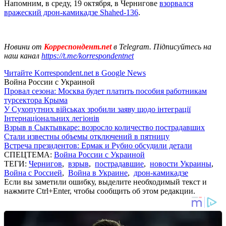
Напомним, в среду, 19 октября, в Чернигове
взорвался
вражеский дрон-камикадзе Shahed-136
.
Новини от
Корреспондент.net
в Telegram. Підписуйтесь на
наш канал
https://t.me/korrespondentnet
Читайте Korrespondent.net в Google News
Война России с Украиной
Провал сезона: Москва будет платить пособия работникам
турсектора Крыма
У Сухопутних військах зробили заяву щодо інтеграції
Інтернаціональних легіонів
Взрыв в Сыктывкаре: возросло количество пострадавших
Стали известны объемы отключений в пятницу
Встреча президентов: Ермак и Рубио обсудили детали
СПЕЦТЕМА:
Война России с Украиной
ТЕГИ:
Чернигов
,
взрыв
,
пострадавшие
,
новости Украины
,
Война с Россией
,
Война в Украине
,
дрон-камикадзе
Если вы заметили ошибку, выделите необходимый текст и
нажмите Ctrl+Enter, чтобы сообщить об этом редакции.