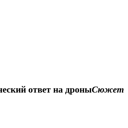
еский ответ на дроны
Сюжет