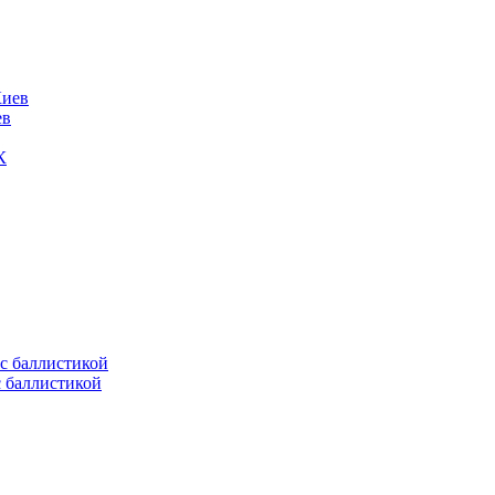
ев
К
с баллистикой