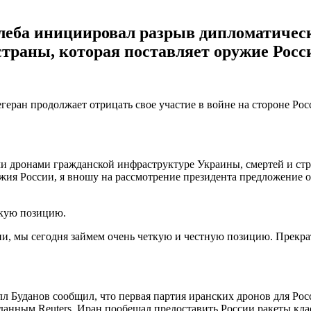
леба инициировал разрыв дипломатичес
траны, которая поставляет оружие Росс
ран продолжает отрицать свое участие в войне на стороне Росс
дронами гражданской инфраструктуре Украины, смертей и страд
я России, я вношу на рассмотрение президента предложение о 
скую позицию.
ии, мы сегодня займем очень четкую и честную позицию. Прекра
 Буданов сообщил, что первая партия иранских дронов для Рос
данным Reuters, Иран пообещал предоставить России ракеты клас