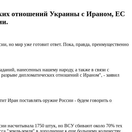
ких отношений Украины с Ираном, ЕС
ии.
ии, но мир уже готовит ответ. Пока, правда, преимущественно
аний, нанесенных нашему народу, а также в связи с
разрыве дипломатических отношений с Ираном", - заявил
тит Иран поставлять оружие России - будем говорить о
сии насчитывала 1750 штук, но ВСУ сбивают около 70% тех
са "земля-земля" в дополнение к еще большему количеству