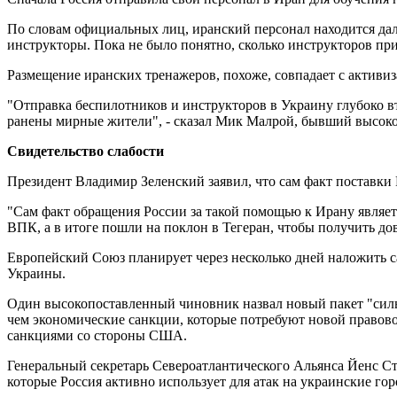
По словам официальных лиц, иранский персонал находится дал
инструкторы. Пока не было понятно, сколько инструкторов пр
Размещение иранских тренажеров, похоже, совпадает с активиз
"Отправка беспилотников и инструкторов в Украину глубоко вт
ранены мирные жители", - сказал Мик Малрой, бывший высок
Свидетельство слабости
Президент Владимир Зеленский заявил, что сам факт поставки
"Сам факт обращения России за такой помощью к Ирану являет
ВПК, а в итоге пошли на поклон в Тегеран, чтобы получить до
Европейский Союз планирует через несколько дней наложить с
Украины.
Один высокопоставленный чиновник назвал новый пакет "силь
чем экономические санкции, которые потребуют новой правов
санкциями со стороны США.
Генеральный секретарь Североатлантического Альянса Йенс Ст
которые Россия активно использует для атак на украинские гор