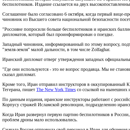
беспилотников. Издание ссылается на двух высокопоставленны
Соглашение было согласовано 6 октября, когда первый вице-
чиновник из Высшего совета национальной безопасности посет
"Россияне попросили больше беспилотников и иранских баллисти
дипломатов, который был проинформирован о поездке.
Западный чиновник, информированный по этому вопросу, подтв
"земля-земля" малой дальности, в том числе Zolfaghar.
Иранский дипломат отверг утверждения западных официальных
"Где они используются - это не вопрос продавца. Мы не стано
сказал дипломат.
Кроме того, Иран отправил инструкторов в оккупированный Кр
Тегерана, пишет
The New York Times
со ссылкой на нынешних 
По данным издания, иранские инструкторы работают с российс
Корпусу стражей Исламской революции, подразделению иранс
Когда Иран развернул первую партию беспилотников в России
проблем дроны мало использовались.
Сначала Россия отправила свой персонал в Иран для обучения