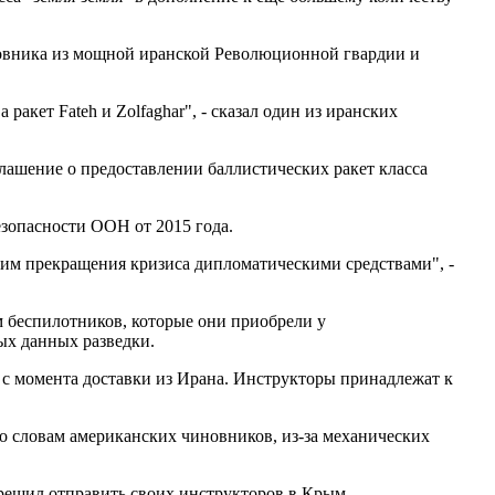
новника из мощной иранской Революционной гвардии и
акет Fateh и Zolfaghar", - сказал один из иранских
лашение о предоставлении баллистических ракет класса
зопасности ООН от 2015 года.
отим прекращения кризиса дипломатическими средствами", -
 беспилотников, которые они приобрели у
х данных разведки.
 с момента доставки из Ирана. Инструкторы принадлежат к
о словам американских чиновников, из-за механических
 решил отправить своих инструкторов в Крым.