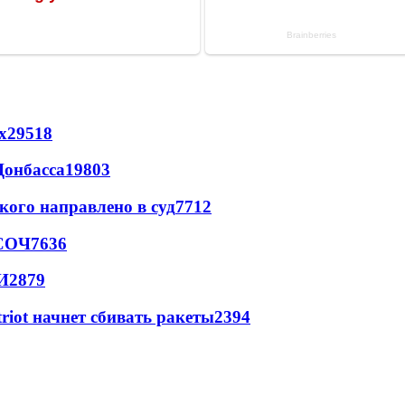
х
29518
Донбасса
19803
кого направлено в суд
7712
 СОЧ
7636
И
2879
triot начнет сбивать ракеты
2394