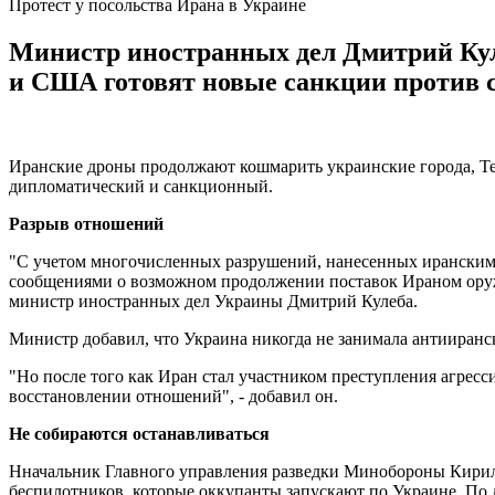
Протест у посольства Ирана в Украине
Министр иностранных дел Дмитрий Ку
и США готовят новые санкции против с
Иранские дроны продолжают кошмарить украинские города, Теге
дипломатический и санкционный.
Разрыв отношений
"С учетом многочисленных разрушений, нанесенных иранскими 
сообщениями о возможном продолжении поставок Ираном оружи
министр иностранных дел Украины Дмитрий Кулеба.
Министр добавил, что Украина никогда не занимала антииран
"Но после того как Иран стал участником преступления агресс
восстановлении отношений", - добавил он.
Не собираются останавливаться
Нначальник Главного управления разведки Минобороны Кирилл
беспилотников, которые оккупанты запускают по Украине. По 