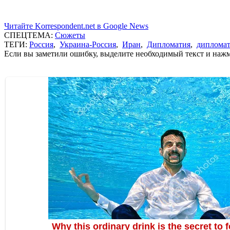
Читайте Korrespondent.net в Google News
СПЕЦТЕМА:
Сюжеты
ТЕГИ:
Россия
,
Украина-Россия
,
Иран
,
Дипломатия
,
дипломат
Если вы заметили ошибку, выделите необходимый текст и нажми