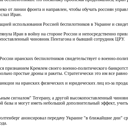
еко от линии фронта и направлен, чтобы обучать россиян управ
ислал Иран.
ацией использования Россией беспилотников в Украине и свидет
янула Иран в войну на стороне России и непосредственно привл
опоставленный чиновник Пентагона и бывший сотрудник ЦРУ.
 России иранских беспилотников свидетельствует о военно-поли
ся признанием Кремлем своего военно-политического банкротст
вольно простые дроны и ракеты. Стратегически это им все равно
анкции на иранских физических и юридических лиц из-за продаж
ным сигналом" Тегерану, а другой высокопоставленный чиновни
ой базы и могут иметь небольшой дополнительный эффект, учит
олтенберг анонсировал передачу Украине "в ближайшие дни" ср
ода.