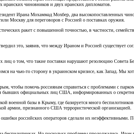
х иранских чиновников и двух иранских дипломатов.
президент Ирана Мохаммад Мохбер, два высокопоставленных чи
или Москву для переговоров с Россией о поставках оружия.
ческих ракет с повышенной точностью, в частности, семейства р
ердил это, заявив, что между Ираном и Россией существует сог
 лиц о том, что такие поставки нарушают резолюцию Совета Бе
вимся на чью-то сторону в украинском кризисе, как Запад. Мы х
ым, чтобы помочь россиянам справиться с проблемами с парком
и бывших официальных лиц США, информированных о секретны
кой военной базы в Крыму, где базируется много беспилотников
кой армии, признанного США террористической организацией.
, ошибки российских операторов сделали их неэффективными. П
 на беспилотниках. Но поскольку проблемы продолжались, Иран