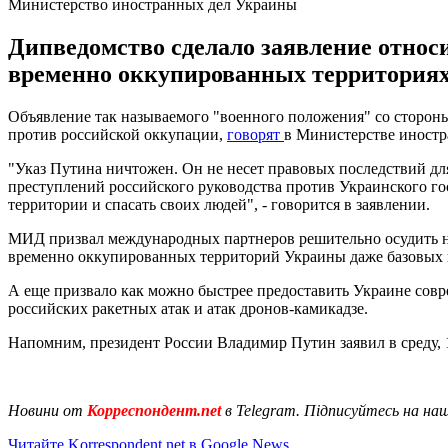
Министерство иностранных дел Украины
Дипведомство сделало заявление относ
временно оккупированных территориях
Объявление так называемого "военного положения" со сторо
против российской оккупации,
говорят
в Министерстве иностр
"Указ Путина ничтожен. Он не несет правовых последствий дл
преступлений российского руководства против Украинского го
территории и спасать своих людей", - говорится в заявлении.
МИД призвал международных партнеров решительно осудить н
временно оккупированных территорий Украины даже базовых п
А еще призвало как можно быстрее предоставить Украине сов
российских ракетных атак и атак дронов-камикадзе.
Напомним, президент России Владимир Путин заявил в среду, 1
Новини от
Корреспондент.net
в Telegram. Підписуйтесь на на
Читайте Korrespondent.net в Google News