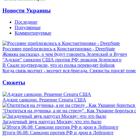
Новости Украины
Последние
Популярные
Комментируемые
Россияне приблизились к Константиновке - DeepState
Жовква рассказал, о чем будут говорить Зеленский и Вучич
"Адские" санкции США против РФ: реакция Зеленского
В Скале подтвердили, что из полка переводят бойцов
Когда связь молчит - молчит вся бригада. Связисты просят по
Сюжеты
Адские санкции. Решение Сената США
"Охотиться на лучника, а не на стрелу". Как Украине бороться 
Загадочный звук напугал Москву: что это было
Итоги 06.08: Санкции против РФ и дрон в Лейпциге