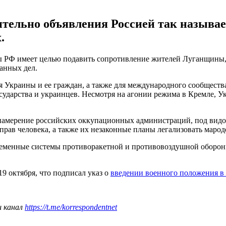
ительно объявления Россией так называ
.
ны РФ имеет целью подавить сопротивление жителей Луганщины
анных дел.
я Украины и ее граждан, а также для международного сообществ
сударства и украинцев. Несмотря на агонии режима в Кремле, 
амерение российских оккупационных администраций, под видо
рав человека, а также их незаконные планы легализовать маро
ременные системы противоракетной и противовоздушной обороны
9 октября, что подписал указ о
введении военного положения в
ш канал
https://t.me/korrespondentnet