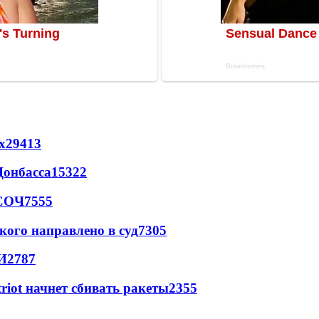
х
29413
Донбасса
15322
 СОЧ
7555
кого направлено в суд
7305
И
2787
triot начнет сбивать ракеты
2355