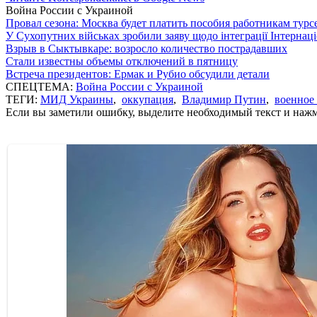
Война России с Украиной
Провал сезона: Москва будет платить пособия работникам тур
У Сухопутних військах зробили заяву щодо інтеграції Інтернац
Взрыв в Сыктывкаре: возросло количество пострадавших
Стали известны объемы отключений в пятницу
Встреча президентов: Ермак и Рубио обсудили детали
СПЕЦТЕМА:
Война России с Украиной
ТЕГИ:
МИД Украины
,
оккупация
,
Владимир Путин
,
военное
Если вы заметили ошибку, выделите необходимый текст и нажми