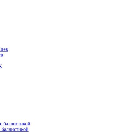
ев
К
с баллистикой