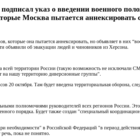
подписал указ о введении военного пол
торые Москва пытается аннексировать с
в, которые она пытается аннексировать, но объявляет в них “во
и объявили об эвакуации людей и чиновников из Херсона.
а всей территории России (такую возможность не исключали СМ
ают на нашу территорию диверсионные группы".
ов 20 октября. Там будет введена территориальная оборона, след
льными полномочиями руководителей всех регионов России. Это
енного порядка. Будет также создан "специальный координацио
"при необходимости" в Российской Федераций "в период действи
речь, пока не понятно.