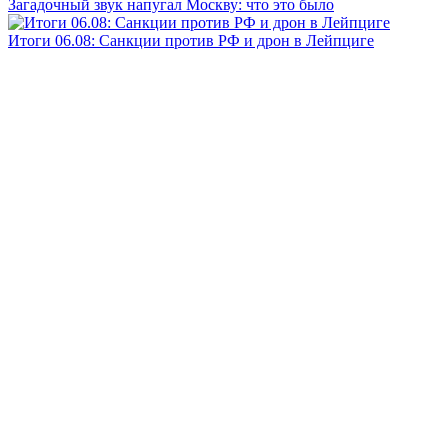
Загадочный звук напугал Москву: что это было
Итоги 06.08: Санкции против РФ и дрон в Лейпциге