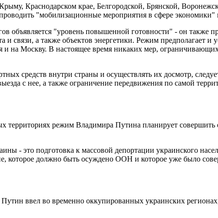
Крыму, Краснодарском крае, Белгородской, Брянской, Воронежск
 проводить "мобилизационные мероприятия в сфере экономики" 
ов объявляется "уровень повышенной готовности" - он также п
а и связи, а также объектов энергетики. Режим предполагает и
я и на Москву. В настоящее время никаких мер, ограничивающих
ных средств внутри страны и осуществлять их досмотр, следует
выезда с нее, а также ограничение передвижения по самой терр
 территориях режим Владимира Путина планирует совершить ещ
ины - это подготовка к массовой депортации украинского насе
е, которое должно быть осуждено ООН и которое уже было совер
 Путин ввел во временно оккупированных украинских регионах,