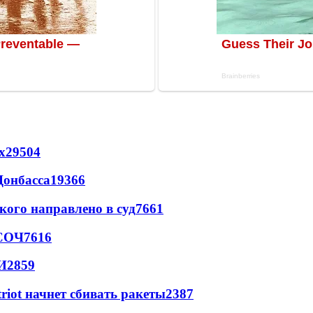
х
29504
Донбасса
19366
кого направлено в суд
7661
 СОЧ
7616
И
2859
triot начнет сбивать ракеты
2387