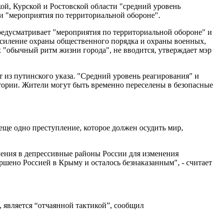
ой, Курской и Ростовской области "средний уровень
и "мероприятия по территориальной обороне".
редусматривает "мероприятия по территориальной обороне" и
 усиление охраны общественного порядка и охраны военных,
 "обычный ритм жизни города", не вводится, утверждает мэр
 из путинского указа. "Средний уровень реагирования" и
итории. Жители могут быть временно переселены в безопасные
е одно преступление, которое должен осудить мир,
ления в депрессивные районы России для изменения
шено Россией в Крыму и осталось безнаказанным", - считает
 является “отчаянной тактикой”, сообщил