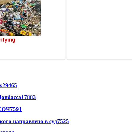
х
29465
Донбасса
17883
 СОЧ
7591
кого направлено в суд
7525