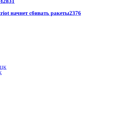
И
2831
triot начнет сбивать ракеты
2376
К