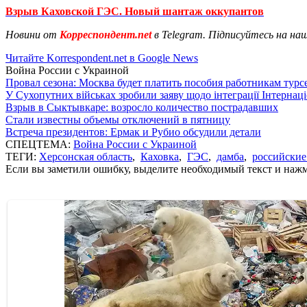
Взрыв Каховской ГЭС. Новый шантаж оккупантов
Новини от
Корреспондент.net
в Telegram. Підписуйтесь на на
Читайте Korrespondent.net в Google News
Война России с Украиной
Провал сезона: Москва будет платить пособия работникам тур
У Сухопутних військах зробили заяву щодо інтеграції Інтернац
Взрыв в Сыктывкаре: возросло количество пострадавших
Стали известны объемы отключений в пятницу
Встреча президентов: Ермак и Рубио обсудили детали
СПЕЦТЕМА:
Война России с Украиной
ТЕГИ:
Херсонская область
,
Каховка
,
ГЭС
,
дамба
,
российские
Если вы заметили ошибку, выделите необходимый текст и нажми