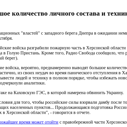
е количество личного состава и техники
пационных "властей" с западного берега Днепра в ожидании не
ктября.
ийские войска разграбили пожарную часть в Херсонской област
а в Голую Пристань. Кроме того, Радио Свобода сообщило, что
й берег).
ие войска, вероятно, преднамеренно выводят большое количество
частично, из своих неудач во время панического отступления в 
ывести людей и технику в полном порядке, чтобы избежать ново
подчеркнули аналитики.
таке на Каховскую ГЭС, в которой намерена обвинить Украину.
овия для того, чтобы российские силы взорвали дамбу после тог
ащих населенных пунктов... Продолжающаяся подготовка Росси
в Херсонской области", - говорится в отчете.
лижайшее время может отойти
с правобережной части Херсонско