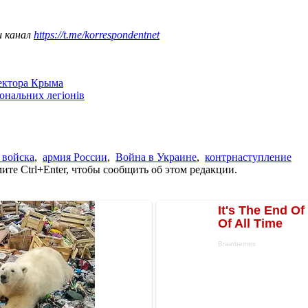
ш канал
https://t.me/korrespondentnet
сектора Крыма
іональних легіонів
 войска
,
армия России
,
Война в Украине
,
контрнаступление
те Ctrl+Enter, чтобы сообщить об этом редакции.