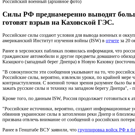
Российский военный (архивное фото)
Силы РФ преднамеренно выводят большо
готовят взрыв на Каховской ГЭС.
Российские силы создают условия для вывода военных и окку
американский Институт изучения войны (ISW) в
отчете
за 20 о
Ранее в херсонских пабликах появилась информация, что росс
гражданские автомобили и другие предметы домашнего обиход
Казацкого (западный берег Днепра) в Новую Каховку (восточны
"В совокупности эти сообщения указывают на то, что российск
Российские силы, вероятно, извлекли уроки, по крайней мере 
контрнаступления. С военной точки зрения разумнее было бы в
зажать русские силы и технику на западном берегу Днепра", - 
Кроме того, по данным ISW, Россия продолжает готовиться к а
"Российские источники, вероятно, создают информационные усл
обвинив украинские силы в затоплении реки Днепр и близлеж
призвана отвлечь внимание от сообщений о российских потерях 
Ранее в Генштабе ВСУ заявили, что
группировка войск РФ в б