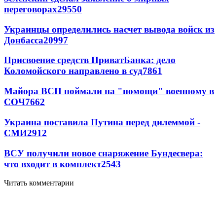
переговорах
29550
Украинцы определились насчет вывода войск из
Донбасса
20997
Присвоение средств ПриватБанка: дело
Коломойского направлено в суд
7861
Майора ВСП поймали на "помощи" военному в
СОЧ
7662
Украина поставила Путина перед дилеммой -
СМИ
2912
ВСУ получили новое снаряжение Бундесвера:
что входит в комплект
2543
Читать комментарии