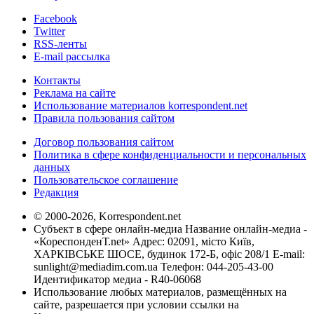
Facebook
Twitter
RSS-ленты
E-mail рассылка
Контакты
Реклама на сайте
Использование материалов korrespondent.net
Правила пользования сайтом
Договор пользования сайтом
Политика в сфере конфиденциальности и персональных
данных
Пользовательское соглашение
Редакция
© 2000-2026, Korrespondent.net
Субъект в сфере онлайн-медиа Название онлайн-медиа -
«КореспонденТ.net» Адрес: 02091, місто Київ,
ХАРКІВСЬКЕ ШОСЕ, будинок 172-Б, офіс 208/1 E-mail:
sunlight@mediadim.com.ua
Телефон: 044-205-43-00
Идентификатор медиа - R40-06068
Использование любых материалов, размещённых на
сайте, разрешается при условии ссылки на