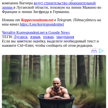
компании Вагнера
ведут строительство оборонительной
линии
в Луганской области, похожую на линии Мажино во
Франции и линии Зигфрида в Германии.
Новини от
Корреспондент.net
в Telegram. Підписуйтесь на
наш канал
https://t.me/korrespondentnet
Читайте Korrespondent.net в Google News
ТЕГИ:
Луганск
,
взрыв
,
пожар
,
оккупация
Если вы заметили ошибку, выделите необходимый текст и
нажмите Ctrl+Enter, чтобы сообщить об этом редакции.