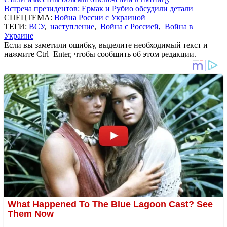
Встреча президентов: Ермак и Рубио обсудили детали
СПЕЦТЕМА:
Война России с Украиной
ТЕГИ:
ВСУ
,
наступление
,
Война с Россией
,
Война в
Украине
Если вы заметили ошибку, выделите необходимый текст и
нажмите Ctrl+Enter, чтобы сообщить об этом редакции.