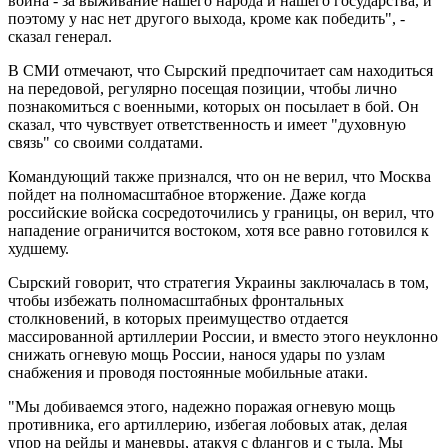
война - за выживание нашего народа и нашего государства, и
поэтому у нас нет другого выхода, кроме как победить", -
сказал генерал.
В СМИ отмечают, что Сырский предпочитает сам находиться
на передовой, регулярно посещая позиции, чтобы лично
познакомиться с военными, которых он посылает в бой. Он
сказал, что чувствует ответственность и имеет "духовную
связь" со своими солдатами.
Командующий также признался, что он не верил, что Москва
пойдет на полномасштабное вторжение. Даже когда
российские войска сосредоточились у границы, он верил, что
нападение ограничится востоком, хотя все равно готовился к
худшему.
Сырский говорит, что стратегия Украины заключалась в том,
чтобы избежать полномасштабных фронтальных
столкновений, в которых преимущество отдается
массированной артиллерии России, и вместо этого неуклонно
снижать огневую мощь России, нанося удары по узлам
снабжения и проводя постоянные мобильные атаки.
"Мы добиваемся этого, надежно поражая огневую мощь
противника, его артиллерию, избегая лобовых атак, делая
упор на рейды и маневры, атакуя с флангов и с тыла. Мы