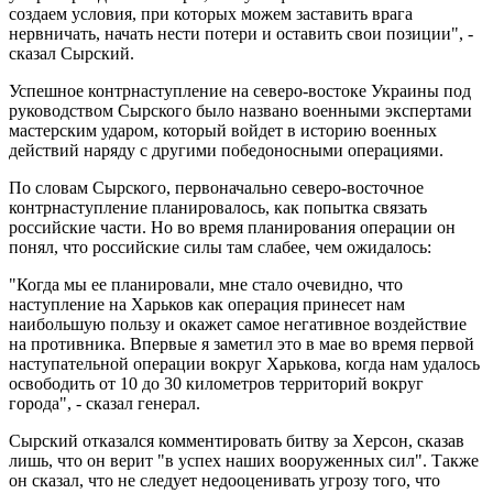
создаем условия, при которых можем заставить врага
нервничать, начать нести потери и оставить свои позиции", -
сказал Сырский.
Успешное контрнаступление на северо-востоке Украины под
руководством Сырского было названо военными экспертами
мастерским ударом, который войдет в историю военных
действий наряду с другими победоносными операциями.
По словам Сырского, первоначально северо-восточное
контрнаступление планировалось, как попытка связать
российские части. Но во время планирования операции он
понял, что российские силы там слабее, чем ожидалось:
"Когда мы ее планировали, мне стало очевидно, что
наступление на Харьков как операция принесет нам
наибольшую пользу и окажет самое негативное воздействие
на противника. Впервые я заметил это в мае во время первой
наступательной операции вокруг Харькова, когда нам удалось
освободить от 10 до 30 километров территорий вокруг
города", - сказал генерал.
Сырский отказался комментировать битву за Херсон, сказав
лишь, что он верит "в успех наших вооруженных сил". Также
он сказал, что не следует недооценивать угрозу того, что