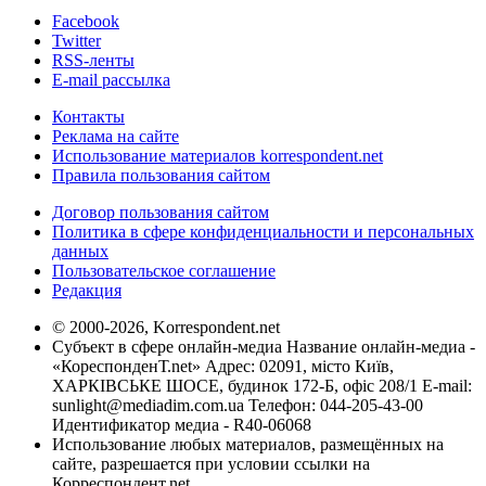
Facebook
Twitter
RSS-ленты
E-mail рассылка
Контакты
Реклама на сайте
Использование материалов korrespondent.net
Правила пользования сайтом
Договор пользования сайтом
Политика в сфере конфиденциальности и персональных
данных
Пользовательское соглашение
Редакция
© 2000-2026, Korrespondent.net
Субъект в сфере онлайн-медиа Название онлайн-медиа -
«КореспонденТ.net» Адрес: 02091, місто Київ,
ХАРКІВСЬКЕ ШОСЕ, будинок 172-Б, офіс 208/1 E-mail:
sunlight@mediadim.com.ua
Телефон: 044-205-43-00
Идентификатор медиа - R40-06068
Использование любых материалов, размещённых на
сайте, разрешается при условии ссылки на
Корреспондент.net.