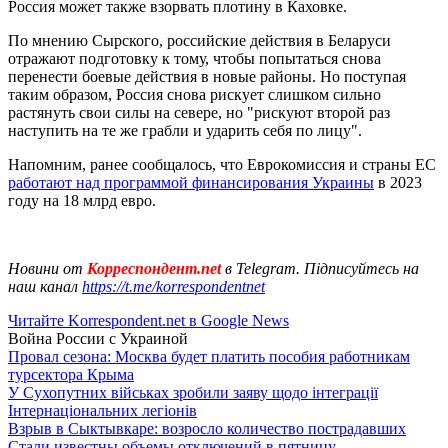
Россия может также взорвать плотину в Каховке.
По мнению Сырского, российские действия в Беларуси
отражают подготовку к тому, чтобы попытаться снова
перенести боевые действия в новые районы. Но поступая
таким образом, Россия снова рискует слишком сильно
растянуть свои силы на севере, но "рискуют второй раз
наступить на те же грабли и ударить себя по лицу".
Напомним, ранее сообщалось, что Еврокомиссия и страны ЕС
работают над программой финансирования Украины
в 2023
году на 18 млрд евро.
Новини от
Корреспондент.net
в Telegram. Підписуйтесь на
наш канал
https://t.me/korrespondentnet
Читайте Korrespondent.net в Google News
Война России с Украиной
Провал сезона: Москва будет платить пособия работникам
турсектора Крыма
У Сухопутних військах зробили заяву щодо інтеграції
Інтернаціональних легіонів
Взрыв в Сыктывкаре: возросло количество пострадавших
Стали известны объемы отключений в пятницу