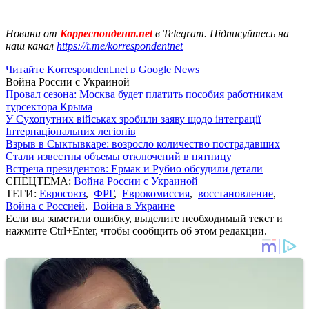
Новини от
Корреспондент.net
в Telegram. Підписуйтесь на
наш канал
https://t.me/korrespondentnet
Читайте Korrespondent.net в Google News
Война России с Украиной
Провал сезона: Москва будет платить пособия работникам
турсектора Крыма
У Сухопутних військах зробили заяву щодо інтеграції
Інтернаціональних легіонів
Взрыв в Сыктывкаре: возросло количество пострадавших
Стали известны объемы отключений в пятницу
Встреча президентов: Ермак и Рубио обсудили детали
СПЕЦТЕМА:
Война России с Украиной
ТЕГИ:
Евросоюз
,
ФРГ
,
Еврокомиссия
,
восстановление
,
Война с Россией
,
Война в Украине
Если вы заметили ошибку, выделите необходимый текст и
нажмите Ctrl+Enter, чтобы сообщить об этом редакции.