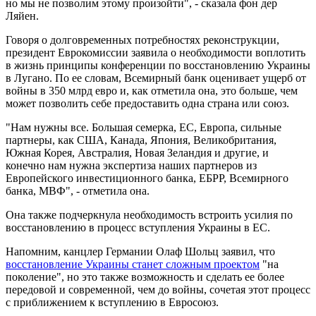
но мы не позволим этому произойти", - сказала фон дер
Ляйен.
Говоря о долговременных потребностях реконструкции,
президент Еврокомиссии заявила о необходимости воплотить
в жизнь принципы конференции по восстановлению Украины
в Лугано. По ее словам, Всемирный банк оценивает ущерб от
войны в 350 млрд евро и, как отметила она, это больше, чем
может позволить себе предоставить одна страна или союз.
"Нам нужны все. Большая семерка, ЕС, Европа, сильные
партнеры, как США, Канада, Япония, Великобритания,
Южная Корея, Австралия, Новая Зеландия и другие, и
конечно нам нужна экспертиза наших партнеров из
Европейского инвестиционного банка, ЕБРР, Всемирного
банка, МВФ", - отметила она.
Она также подчеркнула необходимость встроить усилия по
восстановлению в процесс вступления Украины в ЕС.
Напомним, канцлер Германии Олаф Шольц заявил, что
восстановление Украины станет сложным проектом
"на
поколение", но это также возможность и сделать ее более
передовой и современной, чем до войны, сочетая этот процесс
с приближением к вступлению в Евросоюз.