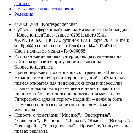
данных
Пользовательское соглашение
Редакция
© 2000-2026, Korrespondent.net
Субъект в сфере онлайн-медиа Название онлайн-медиа -
«КореспонденТ.net» Адрес: 02091, місто Київ,
ХАРКІВСЬКЕ ШОСЕ, будинок 172-Б, офіс 208/1 E-mail:
sunlight@mediadim.com.ua
Телефон: 044-205-43-00
Идентификатор медиа - R40-06068
Использование любых материалов, размещённых на
сайте, разрешается при условии ссылки на
Корреспондент.net.
При копировании материалов со страницы «Новости
Украины и мира», для интернет-изданий – обязательна
прямая открытая для поисковых систем гиперссылка.
Ссылка должна быть размещена в независимости от
полного либо частичного использования материалов.
Гиперссылка (для интернет- изданий) – должна быть
размещена в подзаголовке или в первом абзаце
материала.
Новости с пометками "Мнение", "Экспертиза",
"Заявление", "Регионы", "Деньги", "Власть", "Выборы",
"Тест-драйв", "Спецпроекты", "Промо" публикуются на
правах рекламы.