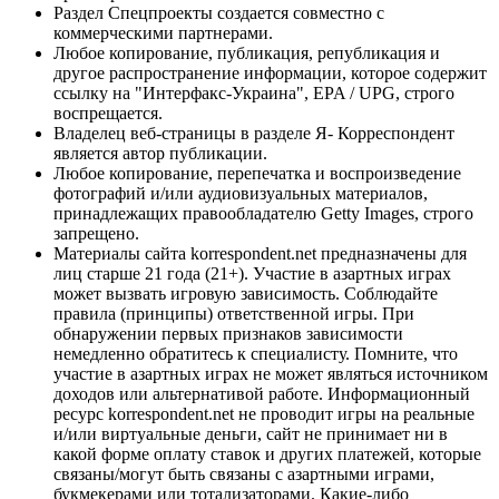
Раздел Спецпроекты создается совместно с
коммерческими партнерами.
Любое копирование, публикация, републикация и
другое распространение информации, которое содержит
ссылку на "Интерфакс-Украина", EPA / UPG, строго
воспрещается.
Владелец веб-страницы в разделе Я- Корреспондент
является автор публикации.
Любое копирование, перепечатка и воспроизведение
фотографий и/или аудиовизуальных материалов,
принадлежащих правообладателю Getty Images, строго
запрещено.
Материалы сайта korrespondent.net предназначены для
лиц старше 21 года (21+). Участие в азартных играх
может вызвать игровую зависимость. Соблюдайте
правила (принципы) ответственной игры. При
обнаружении первых признаков зависимости
немедленно обратитесь к специалисту. Помните, что
участие в азартных играх не может являться источником
доходов или альтернативой работе. Информационный
ресурс korrespondent.net не проводит игры на реальные
и/или виртуальные деньги, сайт не принимает ни в
какой форме оплату ставок и других платежей, которые
связаны/могут быть связаны с азартными играми,
букмекерами или тотализаторами. Какие-либо