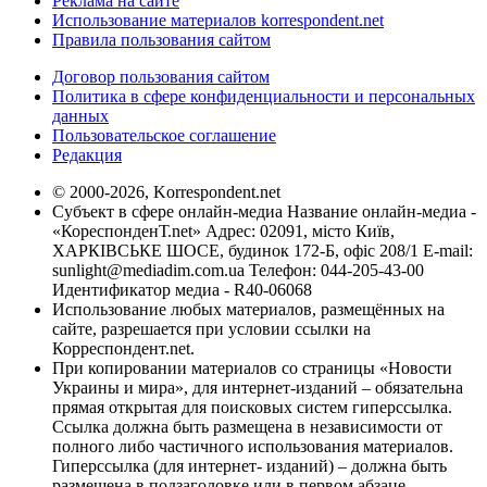
Реклама на сайте
Использование материалов korrespondent.net
Правила пользования сайтом
Договор пользования сайтом
Политика в сфере конфиденциальности и персональных
данных
Пользовательское соглашение
Редакция
© 2000-2026, Korrespondent.net
Субъект в сфере онлайн-медиа Название онлайн-медиа -
«КореспонденТ.net» Адрес: 02091, місто Київ,
ХАРКІВСЬКЕ ШОСЕ, будинок 172-Б, офіс 208/1 E-mail:
sunlight@mediadim.com.ua
Телефон: 044-205-43-00
Идентификатор медиа - R40-06068
Использование любых материалов, размещённых на
сайте, разрешается при условии ссылки на
Корреспондент.net.
При копировании материалов со страницы «Новости
Украины и мира», для интернет-изданий – обязательна
прямая открытая для поисковых систем гиперссылка.
Ссылка должна быть размещена в независимости от
полного либо частичного использования материалов.
Гиперссылка (для интернет- изданий) – должна быть
размещена в подзаголовке или в первом абзаце