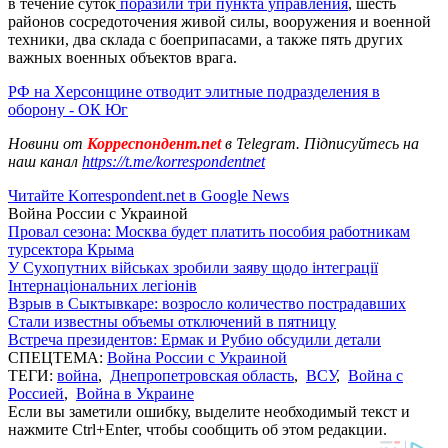
в течение суток
поразили три пункта управления
, шесть
районов сосредоточения живой силы, вооружения и военной
техники, два склада с боеприпасами, а также пять других
важных военных объектов врага.
РФ на Херсонщине отводит элитные подразделения в
оборону - ОК Юг
Новини от
Корреспондент.net
в Telegram. Підписуйтесь на
наш канал
https://t.me/korrespondentnet
Читайте Korrespondent.net в Google News
Война России с Украиной
Провал сезона: Москва будет платить пособия работникам
турсектора Крыма
У Сухопутних військах зробили заяву щодо інтеграції
Інтернаціональних легіонів
Взрыв в Сыктывкаре: возросло количество пострадавших
Стали известны объемы отключений в пятницу
Встреча президентов: Ермак и Рубио обсудили детали
СПЕЦТЕМА:
Война России с Украиной
ТЕГИ:
война
,
Днепропетровская область
,
ВСУ
,
Война с
Россией
,
Война в Украине
Если вы заметили ошибку, выделите необходимый текст и
нажмите Ctrl+Enter, чтобы сообщить об этом редакции.