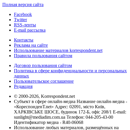
Полная версия сайта
Facebook
Twitter
RSS-ленты
E-mail рассылка
Контакты
Реклама на сайте
Использование материалов korrespondent.net
Правила пользования сайтом
Договор пользования сайтом
Политика в сфере конфиденциальности и персональных
данных
Пользовательское соглашение
Редакция
© 2000-2026, Korrespondent.net
Субъект в сфере онлайн-медиа Название онлайн-медиа -
«КореспонденТ.net» Адрес: 02091, місто Київ,
ХАРКІВСЬКЕ ШОСЕ, будинок 172-Б, офіс 208/1 E-mail:
sunlight@mediadim.com.ua
Телефон: 044-205-43-00
Идентификатор медиа - R40-06068
Использование любых материалов, размещённых на