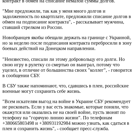
контракт в обмен на списание немалой суммы долгов.
"Мне предложили, так как у меня много долгов и
задолженность по квартплате, предложили списание долгов в
обмен на подписание контракта", - рассказывает мужчина,
ставший стрелком из России.
Новобранцев якобы обещали держать на границе с Украиной,
но за неделю после подписания контракта перебросили в зону
боевых действий на Донецком направлении.
"Неизвестно, списали ли этому добровольцу его долги. Но
свою игру в рулетку со смертью он выиграл, потому что
уцелел, в отличие от большинства своих "коллег", - говорится
в сообщении СБУ.
В СБУ также напоминают, что, сдавшись в плен, российские
военные могут сохранить себе жизнь.
"Всем искателям выгод на войне в Украине СБУ рекомендует
не рисковать. Если у вас есть знакомые, которые поняли, что
окажутся или оказались не на своей войне, пусть звонят по
телефону на "горячую линию жизни". По телефонам
+380665803498 и +380931192984 можно узнать, как сдаться в
плен и сохранить жизнь", - сообщает пресс-служба.