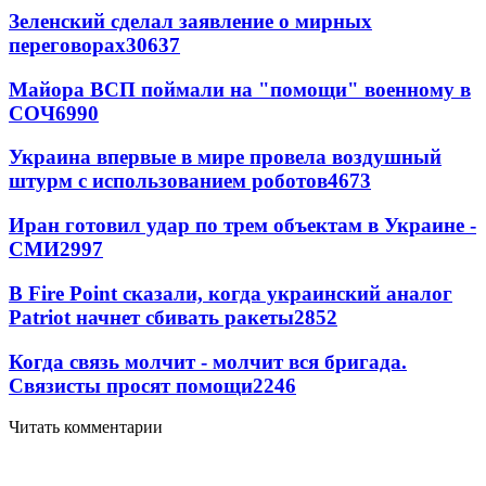
Зеленский сделал заявление о мирных
переговорах
30637
Майора ВСП поймали на "помощи" военному в
СОЧ
6990
Украина впервые в мире провела воздушный
штурм с использованием роботов
4673
Иран готовил удар по трем объектам в Украине -
СМИ
2997
В Fire Point сказали, когда украинский аналог
Patriot начнет сбивать ракеты
2852
Когда связь молчит - молчит вся бригада.
Связисты просят помощи
2246
Читать комментарии