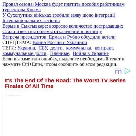
Провал сезона: Москва будет платить пособия работникам
турсектора Крыма
У Сухопутних військах зробили заяву щодо інтеграції
Інтернаціональних легіонів
Взрыв в Сыктывкаре: возросло количество пострадавших
Стали известны объемы отключений в пятницу
Встреча президентов: Ермак и Рубио обсудили детали
СПЕЦТЕМА:
Война России с Украиной
ТЕГИ:
Украина
,
СБУ
,
долги
,
коммуналка
,
контракт
,
коммунальные долги
,
Пленные
,
Война в Украине
Если вы заметили ошибку, выделите необходимый текст и
нажмите Ctrl+Enter, чтобы сообщить об этом редакции.