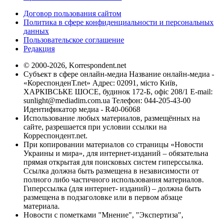
Договор пользования сайтом
Политика в сфере конфиденциальности и персональных
данных
Пользовательское соглашение
Редакция
© 2000-2026, Korrespondent.net
Субъект в сфере онлайн-медиа Название онлайн-медиа -
«КореспонденТ.net» Адрес: 02091, місто Київ,
ХАРКІВСЬКЕ ШОСЕ, будинок 172-Б, офіс 208/1 E-mail:
sunlight@mediadim.com.ua
Телефон: 044-205-43-00
Идентификатор медиа - R40-06068
Использование любых материалов, размещённых на
сайте, разрешается при условии ссылки на
Корреспондент.net.
При копировании материалов со страницы «Новости
Украины и мира», для интернет-изданий – обязательна
прямая открытая для поисковых систем гиперссылка.
Ссылка должна быть размещена в независимости от
полного либо частичного использования материалов.
Гиперссылка (для интернет- изданий) – должна быть
размещена в подзаголовке или в первом абзаце
материала.
Новости с пометками "Мнение", "Экспертиза",