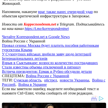
Живицкий.
Напомним, накануне
враг также нанес очередной удар
по
объектам критической инфраструктуры в Запорожье.
Новости от
Корреспондент.net
в Telegram. Подписывайтесь
на наш канал
https://t.me/korrespondentnet
Читайте Korrespondent.net в Google News
Война России с Украиной
Провал сезона: Москва будет платить пособия работникам
турсектора Крыма
У Сухопутних військах зробили заяву щодо інтеграції
Інтернаціональних легіонів
Взрыв в Сыктывкаре: возросло количество пострадавших
Стали известны объемы отключений в пятницу
Встреча президентов: Ермак и Рубио обсудили детали
СПЕЦТЕМА:
Война России с Украиной
ТЕГИ:
Сумская область
,
обстрел
,
новости Украины
,
Война с
Россией
,
Война в Украине
Если вы заметили ошибку, выделите необходимый текст и
нажмите Ctrl+Enter, чтобы сообщить об этом редакции.