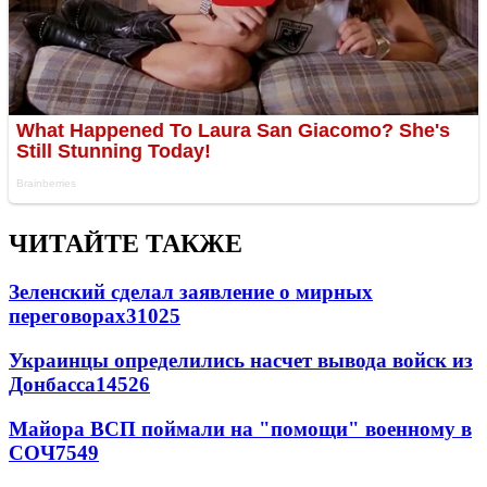
ЧИТАЙТЕ ТАКЖЕ
Зеленский сделал заявление о мирных
переговорах
31025
Украинцы определились насчет вывода войск из
Донбасса
14526
Майора ВСП поймали на "помощи" военному в
СОЧ
7549