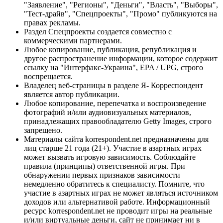
"Заявление", "Регионы", "Деньги", "Власть", "Выборы",
"Тест-драйв", "Спецпроекты", "Промо" публикуются на
правах рекламы.
Раздел Спецпроекты создается совместно с
коммерческими партнерами.
Любое копирование, публикация, републикация и
другое распространение информации, которое содержит
ссылку на "Интерфакс-Украина", EPA / UPG, строго
воспрещается.
Владелец веб-страницы в разделе Я- Корреспондент
является автор публикации.
Любое копирование, перепечатка и воспроизведение
фотографий и/или аудиовизуальных материалов,
принадлежащих правообладателю Getty Images, строго
запрещено.
Материалы сайта korrespondent.net предназначены для
лиц старше 21 года (21+). Участие в азартных играх
может вызвать игровую зависимость. Соблюдайте
правила (принципы) ответственной игры. При
обнаружении первых признаков зависимости
немедленно обратитесь к специалисту. Помните, что
участие в азартных играх не может являться источником
доходов или альтернативой работе. Информационный
ресурс korrespondent.net не проводит игры на реальные
и/или виртуальные деньги, сайт не принимает ни в