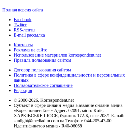
Полная версия сайта
Facebook
Twitter
RSS-ленты
E-mail рассылка
Контакты
Реклама на сайте
Использование материалов korrespondent.net
Правила пользования сайтом
Договор пользования сайтом
Политика в сфере конфиденциальности и персональных
данных
Пользовательское соглашение
Редакция
© 2000-2026, Korrespondent.net
Субъект в сфере онлайн-медиа Название онлайн-медиа -
«КореспонденТ.net» Адрес: 02091, місто Київ,
ХАРКІВСЬКЕ ШОСЕ, будинок 172-Б, офіс 208/1 E-mail:
sunlight@mediadim.com.ua
Телефон: 044-205-43-00
Идентификатор медиа - R40-06068