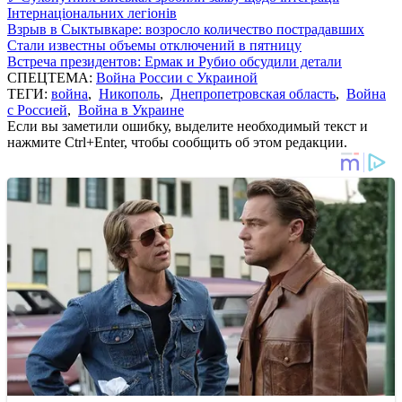
Інтернаціональних легіонів
Взрыв в Сыктывкаре: возросло количество пострадавших
Стали известны объемы отключений в пятницу
Встреча президентов: Ермак и Рубио обсудили детали
СПЕЦТЕМА:
Война России с Украиной
ТЕГИ:
война
,
Никополь
,
Днепропетровская область
,
Война
с Россией
,
Война в Украине
Если вы заметили ошибку, выделите необходимый текст и
нажмите Ctrl+Enter, чтобы сообщить об этом редакции.