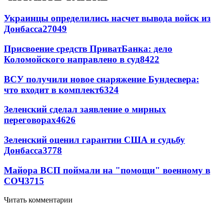
Украинцы определились насчет вывода войск из
Донбасса
27049
Присвоение средств ПриватБанка: дело
Коломойского направлено в суд
8422
ВСУ получили новое снаряжение Бундесвера:
что входит в комплект
6324
Зеленский сделал заявление о мирных
переговорах
4626
Зеленский оценил гарантии США и судьбу
Донбасса
3778
Майора ВСП поймали на "помощи" военному в
СОЧ
3715
Читать комментарии