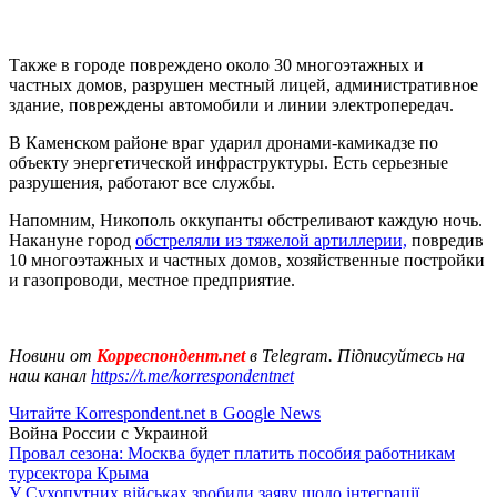
Также в городе повреждено около 30 многоэтажных и
частных домов, разрушен местный лицей, административное
здание, повреждены автомобили и линии электропередач.
В Каменском районе враг ударил дронами-камикадзе по
объекту энергетической инфраструктуры. Есть серьезные
разрушения, работают все службы.
Напомним, Никополь оккупанты обстреливают каждую ночь.
Накануне город
обстреляли из тяжелой артиллерии,
повредив
10 многоэтажных и частных домов, хозяйственные постройки
и газопроводи, местное предприятие.
Новини от
Корреспондент.net
в Telegram. Підписуйтесь на
наш канал
https://t.me/korrespondentnet
Читайте Korrespondent.net в Google News
Война России с Украиной
Провал сезона: Москва будет платить пособия работникам
турсектора Крыма
У Сухопутних військах зробили заяву щодо інтеграції