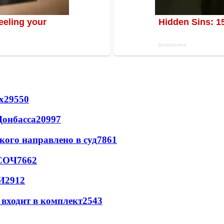
х
29550
Донбасса
20997
кого направлено в суд
7861
 СОЧ
7662
И
2912
 входит в комплект
2543