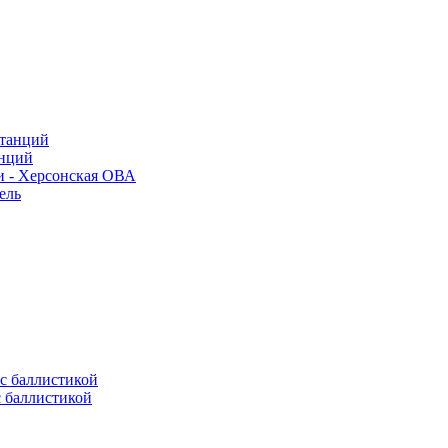
анций
и - Херсонская ОВА
ель
с баллистикой