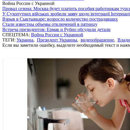
Война России с Украиной
Провал сезона: Москва будет платить пособия работникам тур
У Сухопутних військах зробили заяву щодо інтеграції Інтернац
Взрыв в Сыктывкаре: возросло количество пострадавших
Стали известны объемы отключений в пятницу
Встреча президентов: Ермак и Рубио обсудили детали
СПЕЦТЕМА:
Война России с Украиной
ТЕГИ:
Украина
,
Президент Украины
,
видеообращение
,
Влади
Если вы заметили ошибку, выделите необходимый текст и нажми