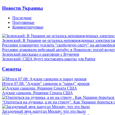
Новости Украины
Последние
Популярные
Комментируемые
Зеленский: В Украине не осталось неповрежденных электрост
Россияне планируют усилить "свободную охоту" на автомобил
Россияне атаковали рейсовый автобус в Никополе: погиб водит
Зеленский рассказал о разговоре с Вучичем
Зеленский: США будут поставлять ракеты для Patriot
Сюжеты
Итоги 07.08: "Адские" санкции и "парад" дронов
Адские санкции. Решение Сената США
"Охотиться на лучника, а не на стрелу". Как Украине бороться 
Загадочный звук напугал Москву: что это было