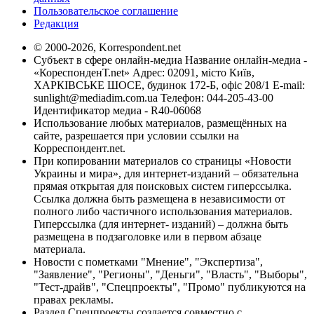
Пользовательское соглашение
Редакция
© 2000-2026, Korrespondent.net
Субъект в сфере онлайн-медиа Название онлайн-медиа -
«КореспонденТ.net» Адрес: 02091, місто Київ,
ХАРКІВСЬКЕ ШОСЕ, будинок 172-Б, офіс 208/1 E-mail:
sunlight@mediadim.com.ua
Телефон: 044-205-43-00
Идентификатор медиа - R40-06068
Использование любых материалов, размещённых на
сайте, разрешается при условии ссылки на
Корреспондент.net.
При копировании материалов со страницы «Новости
Украины и мира», для интернет-изданий – обязательна
прямая открытая для поисковых систем гиперссылка.
Ссылка должна быть размещена в независимости от
полного либо частичного использования материалов.
Гиперссылка (для интернет- изданий) – должна быть
размещена в подзаголовке или в первом абзаце
материала.
Новости с пометками "Мнение", "Экспертиза",
"Заявление", "Регионы", "Деньги", "Власть", "Выборы",
"Тест-драйв", "Спецпроекты", "Промо" публикуются на
правах рекламы.
Раздел Спецпроекты создается совместно с