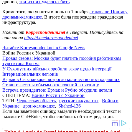
дронов,
три из них удалось сбить
.
Кроме того, оккупанты в ночь на 1 ноября
атаковали Полтаву
дронами-камикадзе
. В итоге была повреждена гражданская
инфраструктура.
Новини от
Корреспондент.net
в Telegram. Підписуйтесь на
наш канал
https://t.me/korrespondentnet
Читайте Korrespondent.net в Google News
Война России с Украиной
Провал сезона: Москва будет платить пособия работникам
турсектора Крыма
У Сухопутних військах зробили заяву щодо інтеграції
Інтернаціональних легіонів
Взрыв в Сыктывкаре: возросло количество пострадавших
Стали известны объемы отключений в пятницу
Встреча президентов: Ермак и Рубио обсудили детали
СПЕЦТЕМА:
Война России с Украиной
ТЕГИ:
Черкасская область
,
русские оккупанты
,
Война в
Украине
,
дрон-камикадзе
,
Shahed-136
Если вы заметили ошибку, выделите необходимый текст и
нажмите Ctrl+Enter, чтобы сообщить об этом редакции.