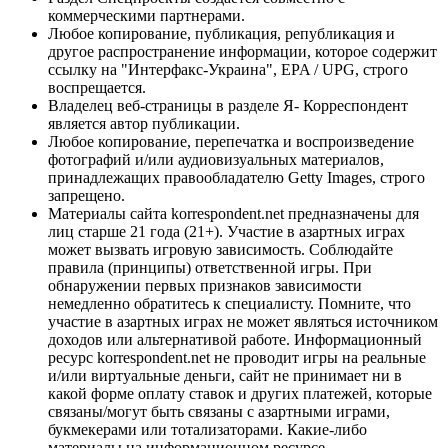
коммерческими партнерами.
Любое копирование, публикация, републикация и
другое распространение информации, которое содержит
ссылку на "Интерфакс-Украина", EPA / UPG, строго
воспрещается.
Владелец веб-страницы в разделе Я- Корреспондент
является автор публикации.
Любое копирование, перепечатка и воспроизведение
фотографий и/или аудиовизуальных материалов,
принадлежащих правообладателю Getty Images, строго
запрещено.
Материалы сайта korrespondent.net предназначены для
лиц старше 21 года (21+). Участие в азартных играх
может вызвать игровую зависимость. Соблюдайте
правила (принципы) ответственной игры. При
обнаружении первых признаков зависимости
немедленно обратитесь к специалисту. Помните, что
участие в азартных играх не может являться источником
доходов или альтернативой работе. Информационный
ресурс korrespondent.net не проводит игры на реальные
и/или виртуальные деньги, сайт не принимает ни в
какой форме оплату ставок и других платежей, которые
связаны/могут быть связаны с азартными играми,
букмекерами или тотализаторами. Какие-либо
материалы на информационном ресурсе