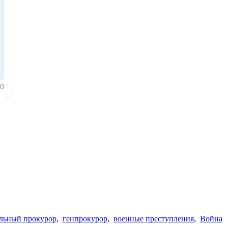
льный прокурор
,
генпрокурор
,
военные преступления
,
Война