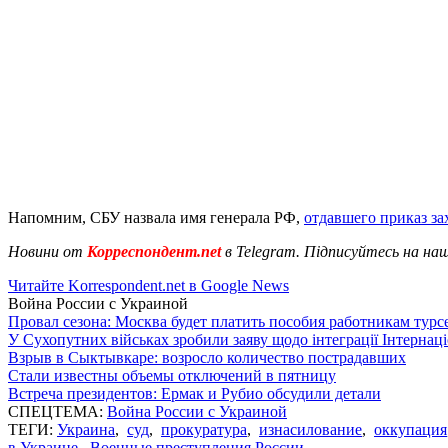
Напомним, СБУ назвала имя генерала РФ,
отдавшего приказ за
Новини от
Корреспондент.net
в Telegram. Підписуйтесь на на
Читайте Korrespondent.net в Google News
Война России с Украиной
Провал сезона: Москва будет платить пособия работникам тур
У Сухопутних військах зробили заяву щодо інтеграції Інтернац
Взрыв в Сыктывкаре: возросло количество пострадавших
Стали известны объемы отключений в пятницу
Встреча президентов: Ермак и Рубио обсудили детали
СПЕЦТЕМА:
Война России с Украиной
ТЕГИ:
Украина
,
суд
,
прокуратура
,
изнасилование
,
оккупация
в Украине
,
Военные преступления России