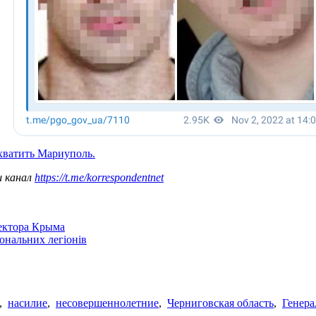
хватить Мариуполь.
ш канал
https://t.me/korrespondentnet
сектора Крыма
іональних легіонів
,
насилие
,
несовершеннолетние
,
Черниговская область
,
Генера