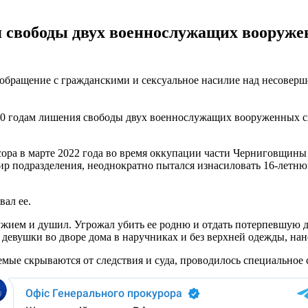
ия свободы двух военнослужащих вооруж
 обращение с гражданскими и сексуальное насилие над несовер
 10 годам лишения свободы двух военнослужащих вооруженных 
сора в марте 2022 года во время оккупации части Черниговщины
ир подразделения, неоднократно пытался изнасиловать 16-летню
вал ее.
ружием и душил. Угрожал убить ее родню и отдать потерпевшую
девушки во дворе дома в наручниках и без верхней одежды, нан
емые скрываются от следствия и суда, проводилось специальное с