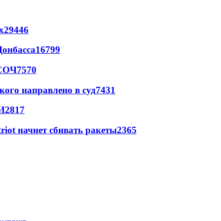
х
29446
Донбасса
16799
 СОЧ
7570
кого направлено в суд
7431
И
2817
triot начнет сбивать ракеты
2365