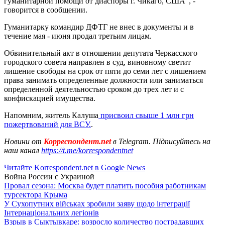
гуманитарной помощи от диаспоры г. Чикаго, США", -
говорится в сообщении.
Гуманитарку командир ДФТГ не внес в документы и в
течение мая - июня продал третьим лицам.
Обвинительный акт в отношении депутата Черкасского
городского совета направлен в суд, виновному светит
лишение свободы на срок от пяти до семи лет с лишением
права занимать определенные должности или заниматься
определенной деятельностью сроком до трех лет и с
конфискацией имущества.
Напомним, житель Калуша
присвоил свыше 1 млн грн
пожертвований для ВСУ.
.
Новини от
Корреспондент.net
в Telegram. Підписуйтесь на
наш канал
https://t.me/korrespondentnet
Читайте Korrespondent.net в Google News
Война России с Украиной
Провал сезона: Москва будет платить пособия работникам
турсектора Крыма
У Сухопутних військах зробили заяву щодо інтеграції
Інтернаціональних легіонів
Взрыв в Сыктывкаре: возросло количество пострадавших