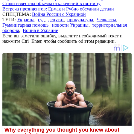
Стали известны объемы отключений в пятницу
Встреча президентов: Ермак и Рубио обсудили детали
СПЕЦТЕМА:
Война России с Украиной
ТЕГИ:
Украина
,
суд
,
депутат
,
прокуратура
,
Черкассы
,
Гуманитарная помощь
,
новости Украины
,
территориальная
оборона
,
Война в Украине
Если вы заметили ошибку, выделите необходимый текст и
нажмите Ctrl+Enter, чтобы сообщить об этом редакции.