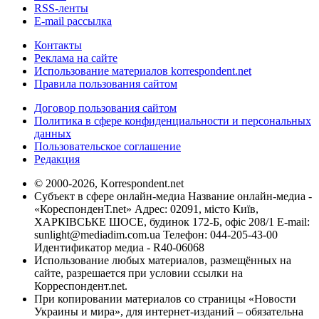
RSS-ленты
E-mail рассылка
Контакты
Реклама на сайте
Использование материалов korrespondent.net
Правила пользования сайтом
Договор пользования сайтом
Политика в сфере конфиденциальности и персональных
данных
Пользовательское соглашение
Редакция
© 2000-2026, Korrespondent.net
Субъект в сфере онлайн-медиа Название онлайн-медиа -
«КореспонденТ.net» Адрес: 02091, місто Київ,
ХАРКІВСЬКЕ ШОСЕ, будинок 172-Б, офіс 208/1 E-mail:
sunlight@mediadim.com.ua
Телефон: 044-205-43-00
Идентификатор медиа - R40-06068
Использование любых материалов, размещённых на
сайте, разрешается при условии ссылки на
Корреспондент.net.
При копировании материалов со страницы «Новости
Украины и мира», для интернет-изданий – обязательна