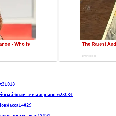
х
31018
рейный билет с выигрышем
23034
Донбасса
14029
а завершить дело
12191