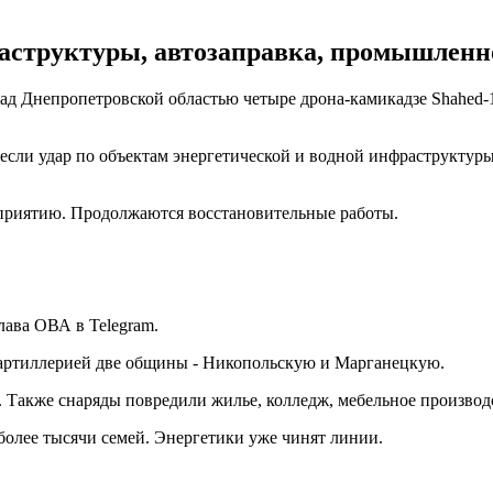
структуры, автозаправка, промышленно
д Днепропетровской областью четыре дрона-камикадзе Shahed-
несли удар по объектам энергетической и водной инфраструктуры
приятию. Продолжаются восстановительные работы.
лава ОВА в Telegram.
 артиллерией две общины - Никопольскую и Марганецкую.
и. Также снаряды повредили жилье, колледж, мебельное произво
более тысячи семей. Энергетики уже чинят линии.