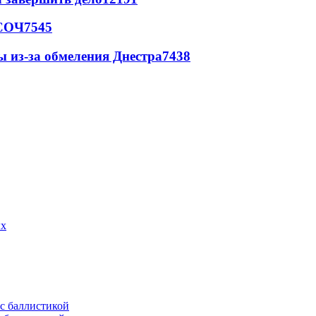
 СОЧ
7545
ы из-за обмеления Днестра
7438
ых