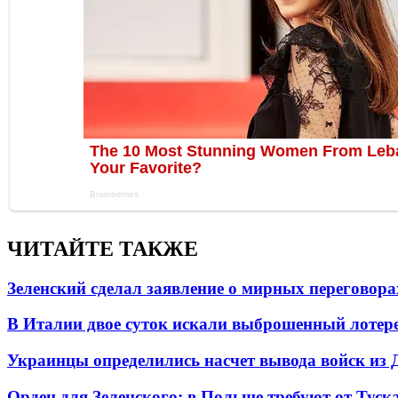
ЧИТАЙТЕ ТАКЖЕ
Зеленский сделал заявление о мирных переговора
В Италии двое суток искали выброшенный лоте
Украинцы определились насчет вывода войск из 
Орден для Зеленского: в Польше требуют от Туск