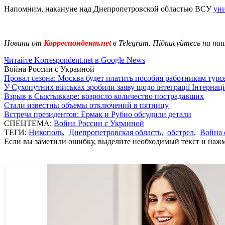
Напомним, накануне над Днепропетровской областью ВСУ
ун
Новини от
Корреспондент.net
в Telegram. Підписуйтесь на на
Читайте Korrespondent.net в Google News
Война России с Украиной
Провал сезона: Москва будет платить пособия работникам тур
У Сухопутних військах зробили заяву щодо інтеграції Інтернац
Взрыв в Сыктывкаре: возросло количество пострадавших
Стали известны объемы отключений в пятницу
Встреча президентов: Ермак и Рубио обсудили детали
СПЕЦТЕМА:
Война России с Украиной
ТЕГИ:
Никополь
,
Днепропетровская область
,
обстрел
,
Война 
Если вы заметили ошибку, выделите необходимый текст и нажми