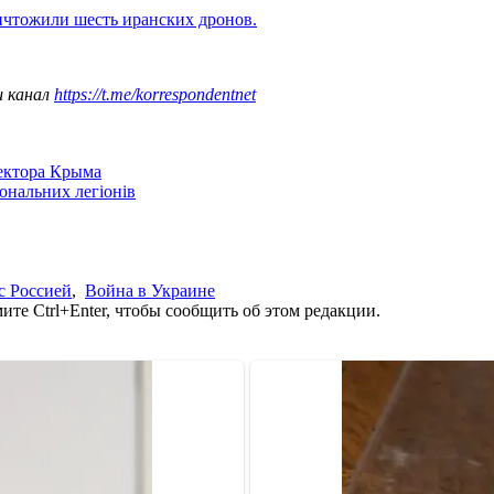
ичтожили шесть иранских дронов.
ш канал
https://t.me/korrespondentnet
сектора Крыма
іональних легіонів
с Россией
,
Война в Украине
те Ctrl+Enter, чтобы сообщить об этом редакции.