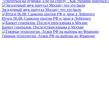
"Охотиться на лучника, а не на стрелу". Как Украине бороться 
Загадочный звук напугал Москву: что это было
Итоги 06.08: Санкции против РФ и дрон в Лейпциге
Банкет генералов. Последствия взрыва в Москве
Грязные технологии. Атаки РФ на выборы во Франции