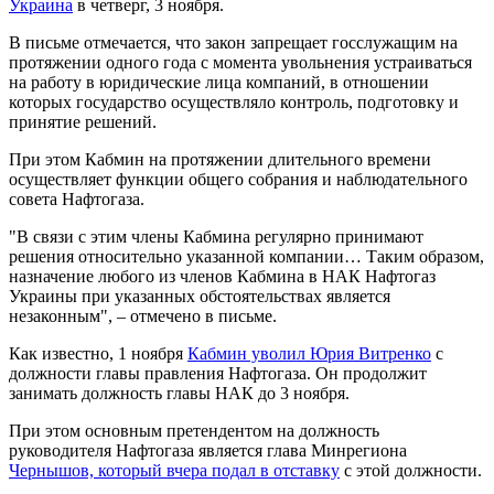
Украина
в четверг, 3 ноября.
В письме отмечается, что закон запрещает госслужащим на
протяжении одного года с момента увольнения устраиваться
на работу в юридические лица компаний, в отношении
которых государство осуществляло контроль, подготовку и
принятие решений.
При этом Кабмин на протяжении длительного времени
осуществляет функции общего собрания и наблюдательного
совета Нафтогаза.
"В связи с этим члены Кабмина регулярно принимают
решения относительно указанной компании… Таким образом,
назначение любого из членов Кабмина в НАК Нафтогаз
Украины при указанных обстоятельствах является
незаконным", – отмечено в письме.
Как известно, 1 ноября
Кабмин уволил Юрия Витренко
с
должности главы правления Нафтогаза. Он продолжит
занимать должность главы НАК до 3 ноября.
При этом основным претендентом на должность
руководителя Нафтогаза является глава Минрегиона
Чернышов, который вчера подал в отставку
с этой должности.