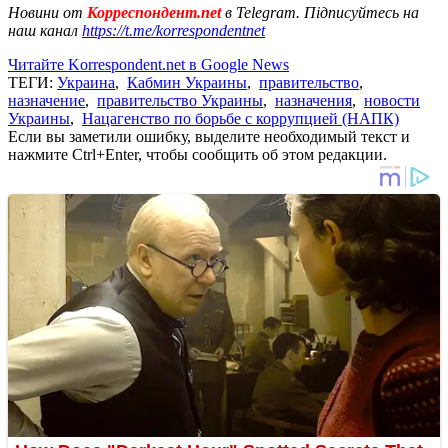
Новини от
Корреспондент.net
в Telegram. Підписуйтесь на
наш канал
https://t.me/korrespondentnet
Читайте Korrespondent.net в Google News
ТЕГИ:
Украина
,
Кабмин Украины
,
правительство
,
назначение
,
правительство Украины
,
назначения
,
новости
Украины
,
Нацагенство по борьбе с коррупцией (НАПК)
Если вы заметили ошибку, выделите необходимый текст и
нажмите Ctrl+Enter, чтобы сообщить об этом редакции.