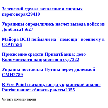
Зеленский сделал заявление о мирных
переговорах
29419
Украинцы определились насчет вывода войск из
Донбасса
15627
Майора ВСП поймали на "помощи" военному в
СОЧ
7556
Присвоение средств ПриватБанка: дело
Коломойского направлено в суд
7322
Украина поставила Путина перед дилеммой -
СМИ
2789
В Fire Point сказали, когда украинский аналог
Patriot начнет сбивать ракеты
2355
Читать комментарии