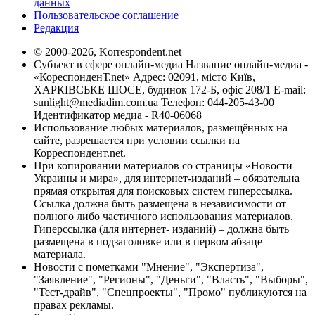
данных
Пользовательское соглашение
Редакция
© 2000-2026, Korrespondent.net
Субъект в сфере онлайн-медиа Название онлайн-медиа -
«КореспонденТ.net» Адрес: 02091, місто Київ,
ХАРКІВСЬКЕ ШОСЕ, будинок 172-Б, офіс 208/1 E-mail:
sunlight@mediadim.com.ua
Телефон: 044-205-43-00
Идентификатор медиа - R40-06068
Использование любых материалов, размещённых на
сайте, разрешается при условии ссылки на
Корреспондент.net.
При копировании материалов со страницы «Новости
Украины и мира», для интернет-изданий – обязательна
прямая открытая для поисковых систем гиперссылка.
Ссылка должна быть размещена в независимости от
полного либо частичного использования материалов.
Гиперссылка (для интернет- изданий) – должна быть
размещена в подзаголовке или в первом абзаце
материала.
Новости с пометками "Мнение", "Экспертиза",
"Заявление", "Регионы", "Деньги", "Власть", "Выборы",
"Тест-драйв", "Спецпроекты", "Промо" публикуются на
правах рекламы.