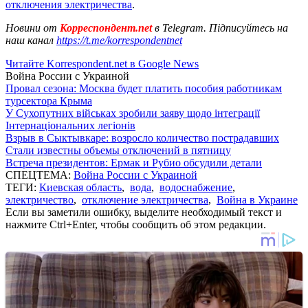
отключения электричества
.
Новини от
Корреспондент.net
в Telegram. Підписуйтесь на
наш канал
https://t.me/korrespondentnet
Читайте Korrespondent.net в Google News
Война России с Украиной
Провал сезона: Москва будет платить пособия работникам
турсектора Крыма
У Сухопутних військах зробили заяву щодо інтеграції
Інтернаціональних легіонів
Взрыв в Сыктывкаре: возросло количество пострадавших
Стали известны объемы отключений в пятницу
Встреча президентов: Ермак и Рубио обсудили детали
СПЕЦТЕМА:
Война России с Украиной
ТЕГИ:
Киевская область
,
вода
,
водоснабжение
,
электричество
,
отключение электричества
,
Война в Украине
Если вы заметили ошибку, выделите необходимый текст и
нажмите Ctrl+Enter, чтобы сообщить об этом редакции.