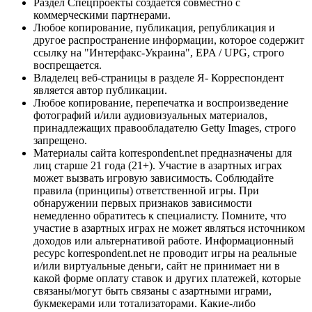
Раздел Спецпроекты создается совместно с
коммерческими партнерами.
Любое копирование, публикация, републикация и
другое распространение информации, которое содержит
ссылку на "Интерфакс-Украина", EPA / UPG, строго
воспрещается.
Владелец веб-страницы в разделе Я- Корреспондент
является автор публикации.
Любое копирование, перепечатка и воспроизведение
фотографий и/или аудиовизуальных материалов,
принадлежащих правообладателю Getty Images, строго
запрещено.
Материалы сайта korrespondent.net предназначены для
лиц старше 21 года (21+). Участие в азартных играх
может вызвать игровую зависимость. Соблюдайте
правила (принципы) ответственной игры. При
обнаружении первых признаков зависимости
немедленно обратитесь к специалисту. Помните, что
участие в азартных играх не может являться источником
доходов или альтернативой работе. Информационный
ресурс korrespondent.net не проводит игры на реальные
и/или виртуальные деньги, сайт не принимает ни в
какой форме оплату ставок и других платежей, которые
связаны/могут быть связаны с азартными играми,
букмекерами или тотализаторами. Какие-либо