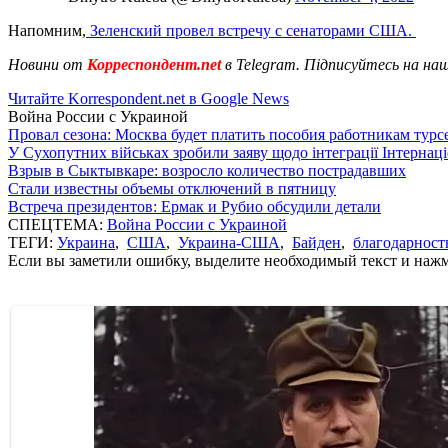
Напомним,
Зеленский провел встречу с сенаторами США.
Новини от
Корреспондент.net
в Telegram. Підписуйтесь на на
Читайте Korrespondent.net в Google News
Война России с Украиной
Провал сезона: Москва будет платить пособия работникам тур
У Сухопутних військах зробили заяву щодо інтеграції Інтернац
Взрыв в Сыктывкаре: возросло количество пострадавших
Стали известны объемы отключений в пятницу
Встреча президентов: Ермак и Рубио обсудили детали
СПЕЦТЕМА:
Война России с Украиной
ТЕГИ:
Украина
,
США
,
Украина-США
,
Байден
,
благодарност
Если вы заметили ошибку, выделите необходимый текст и нажми