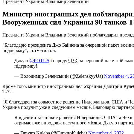
Президент Украины Владимир Зеленский
Министр иностранных дел поблагодари
Вооруженных сил Украины 90 танков Т-
Президент Украины Владимир Зеленский поблагодарил презид
"Благодарю президента Джо Байдена за очередной пакет военн
поддержку", - отметил он.
Дякую
@POTUS
і народу 🇺🇸 за черговий пакет військо
підтримку!
— Володимир Зеленський (@ZelenskyyUa)
November 4, 2
Кроме того, министр иностранных дел Украины Дмитрий Куле
Т-72.
"Я благодарен за совместное решение Нидерландов, США и Че
Украина получит уже в следующем месяце. Благодарю партнеров
Я вдячний за спільне рішення Нідерландів, США та Чехії 
отримає вже впродовж наступного місяця. Дякую партнера
— Dmytro Kuleba (@DmytroKuleba)
November 4, 2022