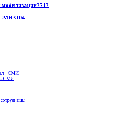
т мобилизации
3713
- СМИ
3104
л - СМИ
е сотрудницы