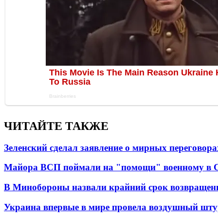
ЧИТАЙТЕ ТАКЖЕ
Зеленский сделал заявление о мирных переговора
Майора ВСП поймали на "помощи" военному в
В Минобороны назвали крайний срок возвращен
Украина впервые в мире провела воздушный шту