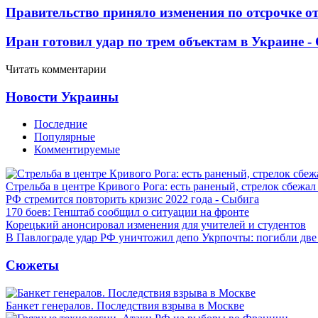
Правительство приняло изменения по отсрочке о
Иран готовил удар по трем объектам в Украине 
Читать комментарии
Новости Украины
Последние
Популярные
Комментируемые
Стрельба в центре Кривого Рога: есть раненый, стрелок сбежа
РФ стремится повторить кризис 2022 года - Сыбига
170 боев: Генштаб сообщил о ситуации на фронте
Корецький анонсировал изменения для учителей и студентов
В Павлограде удар РФ уничтожил депо Укрпочты: погибли дв
Сюжеты
Банкет генералов. Последствия взрыва в Москве