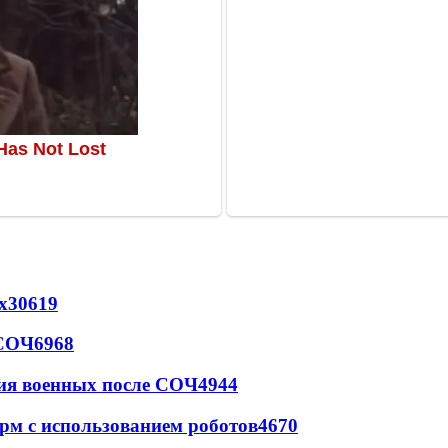
х
30619
 СОЧ
6968
ия военных после СОЧ
4944
рм с использованием роботов
4670