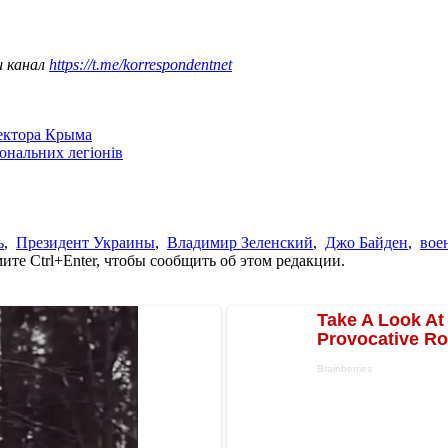
ш канал
https://t.me/korrespondentnet
сектора Крыма
іональних легіонів
ь
,
Президент Украины
,
Владимир Зеленский
,
Джо Байден
,
вое
те Ctrl+Enter, чтобы сообщить об этом редакции.