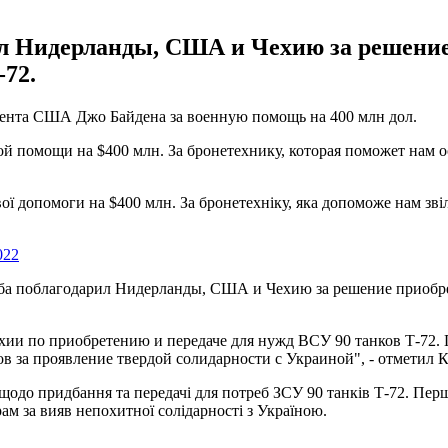
л Нидерланды, США и Чехию за решение 
72.
ента США Джо Байдена за военную помощь на 400 млн дол.
ой помощи на $400 млн. За бронетехнику, которая поможет нам
вої допомоги на $400 млн. За бронетехніку, яка допоможе нам зв
022
ба поблагодарил Нидерланды, США и Чехию за решение приобре
хии по приобретению и передаче для нужд ВСУ 90 танков Т-72.
 за проявление твердой солидарности с Украиной", - отметил К
щодо придбання та передачі для потреб ЗСУ 90 танків Т-72. Перш
м за вияв непохитної солідарності з Україною.