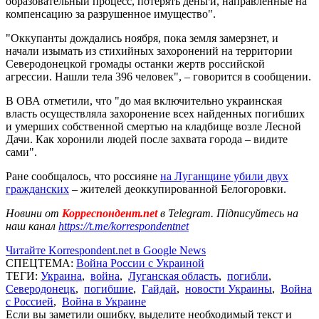
образовательный процесс, потерять деньги, направленные на
компенсацию за разрушенное имущество".
"Оккупанты дождались ноября, пока земля замерзнет, ​​и
начали изымать из стихийных захоронений на территории
Северодонецкой громады останки жертв российской
агрессии. Нашли тела 396 человек", – говорится в сообщении.
В ОВА отметили, что "до мая включительно украинская
власть осуществляла захоронение всех найденных погибших
и умерших собственной смертью на кладбище возле Лесной
Дачи. Как хоронили людей после захвата города – видите
сами".
Ране сообщалось, что россияне
на Луганщине убили двух
гражданских
– жителей деоккупированной Белогоровки.
Новини от
Корреспондент.net
в Telegram. Підписуйтесь на
наш канал
https://t.me/korrespondentnet
Читайте Korrespondent.net в Google News
СПЕЦТЕМА:
Война России с Украиной
ТЕГИ:
Украина
,
война
,
Луганская область
,
погибли
,
Северодонецк
,
погибшие
,
Гайдай
,
новости Украины
,
Война
с Россией
,
Война в Украине
Если вы заметили ошибку, выделите необходимый текст и