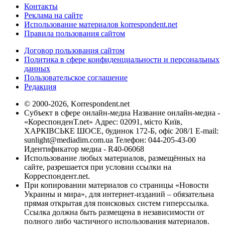
Контакты
Реклама на сайте
Использование материалов korrespondent.net
Правила пользования сайтом
Договор пользования сайтом
Политика в сфере конфиденциальности и персональных
данных
Пользовательское соглашение
Редакция
© 2000-2026, Korrespondent.net
Субъект в сфере онлайн-медиа Название онлайн-медиа -
«КореспонденТ.net» Адрес: 02091, місто Київ,
ХАРКІВСЬКЕ ШОСЕ, будинок 172-Б, офіс 208/1 E-mail:
sunlight@mediadim.com.ua
Телефон: 044-205-43-00
Идентификатор медиа - R40-06068
Использование любых материалов, размещённых на
сайте, разрешается при условии ссылки на
Корреспондент.net.
При копировании материалов со страницы «Новости
Украины и мира», для интернет-изданий – обязательна
прямая открытая для поисковых систем гиперссылка.
Ссылка должна быть размещена в независимости от
полного либо частичного использования материалов.