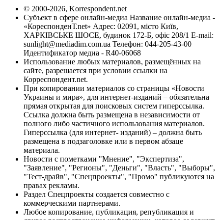
© 2000-2026, Korrespondent.net
Субъект в сфере онлайн-медиа Название онлайн-медиа -
«КореспонденТ.net» Адрес: 02091, місто Київ,
ХАРКІВСЬКЕ ШОСЕ, будинок 172-Б, офіс 208/1 E-mail:
sunlight@mediadim.com.ua
Телефон: 044-205-43-00
Идентификатор медиа - R40-06068
Использование любых материалов, размещённых на
сайте, разрешается при условии ссылки на
Корреспондент.net.
При копировании материалов со страницы «Новости
Украины и мира», для интернет-изданий – обязательна
прямая открытая для поисковых систем гиперссылка.
Ссылка должна быть размещена в независимости от
полного либо частичного использования материалов.
Гиперссылка (для интернет- изданий) – должна быть
размещена в подзаголовке или в первом абзаце
материала.
Новости с пометками "Мнение", "Экспертиза",
"Заявление", "Регионы", "Деньги", "Власть", "Выборы",
"Тест-драйв", "Спецпроекты", "Промо" публикуются на
правах рекламы.
Раздел Спецпроекты создается совместно с
коммерческими партнерами.
Любое копирование, публикация, републикация и