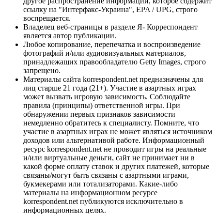
другое распространение информации, которое содержит
ссылку на "Интерфакс-Украина", EPA / UPG, строго
воспрещается.
Владелец веб-страницы в разделе Я- Корреспондент
является автор публикации.
Любое копирование, перепечатка и воспроизведение
фотографий и/или аудиовизуальных материалов,
принадлежащих правообладателю Getty Images, строго
запрещено.
Материалы сайта korrespondent.net предназначены для
лиц старше 21 года (21+). Участие в азартных играх
может вызвать игровую зависимость. Соблюдайте
правила (принципы) ответственной игры. При
обнаружении первых признаков зависимости
немедленно обратитесь к специалисту. Помните, что
участие в азартных играх не может являться источником
доходов или альтернативой работе. Информационный
ресурс korrespondent.net не проводит игры на реальные
и/или виртуальные деньги, сайт не принимает ни в
какой форме оплату ставок и других платежей, которые
связаны/могут быть связаны с азартными играми,
букмекерами или тотализаторами. Какие-либо
материалы на информационном ресурсе
korrespondent.net публикуются исключительно в
информационных целях.