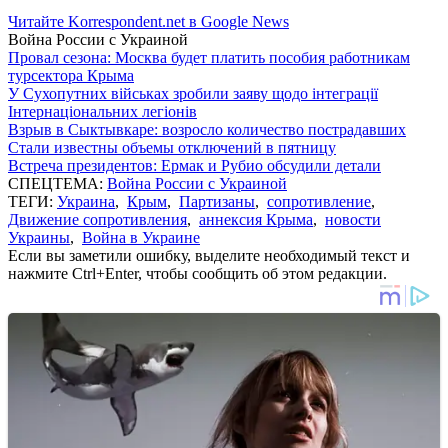
Читайте Korrespondent.net в Google News
Война России с Украиной
Провал сезона: Москва будет платить пособия работникам
турсектора Крыма
У Сухопутних військах зробили заяву щодо інтеграції
Інтернаціональних легіонів
Взрыв в Сыктывкаре: возросло количество пострадавших
Стали известны объемы отключений в пятницу
Встреча президентов: Ермак и Рубио обсудили детали
СПЕЦТЕМА:
Война России с Украиной
ТЕГИ:
Украина
,
Крым
,
Партизаны
,
сопротивление
,
Движение сопротивления
,
аннексия Крыма
,
новости
Украины
,
Война в Украине
Если вы заметили ошибку, выделите необходимый текст и
нажмите Ctrl+Enter, чтобы сообщить об этом редакции.