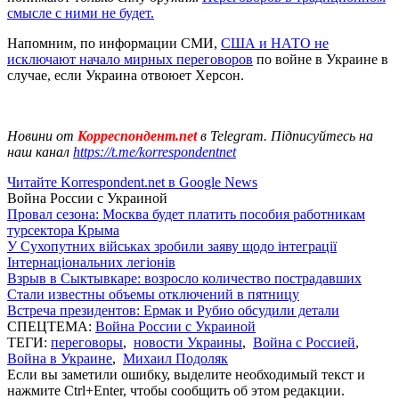
смысле с ними не будет.
Напомним, по информации СМИ,
США и НАТО не
исключают начало мирных переговоров
по войне в Украине в
случае, если Украина отвоюет Херсон.
Новини от
Корреспондент.net
в Telegram. Підписуйтесь на
наш канал
https://t.me/korrespondentnet
Читайте Korrespondent.net в Google News
Война России с Украиной
Провал сезона: Москва будет платить пособия работникам
турсектора Крыма
У Сухопутних військах зробили заяву щодо інтеграції
Інтернаціональних легіонів
Взрыв в Сыктывкаре: возросло количество пострадавших
Стали известны объемы отключений в пятницу
Встреча президентов: Ермак и Рубио обсудили детали
СПЕЦТЕМА:
Война России с Украиной
ТЕГИ:
переговоры
,
новости Украины
,
Война с Россией
,
Война в Украине
,
Михаил Подоляк
Если вы заметили ошибку, выделите необходимый текст и
нажмите Ctrl+Enter, чтобы сообщить об этом редакции.