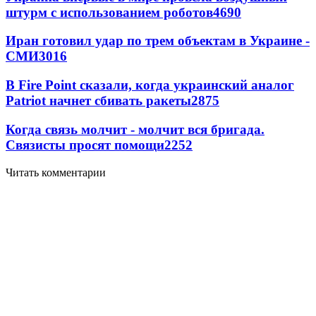
штурм с использованием роботов
4690
Иран готовил удар по трем объектам в Украине -
СМИ
3016
В Fire Point сказали, когда украинский аналог
Patriot начнет сбивать ракеты
2875
Когда связь молчит - молчит вся бригада.
Связисты просят помощи
2252
Читать комментарии