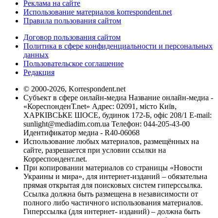
Реклама на сайте
Использование материалов korrespondent.net
Правила пользования сайтом
Договор пользования сайтом
Политика в сфере конфиденциальности и персональных
данных
Пользовательское соглашение
Редакция
© 2000-2026, Korrespondent.net
Субъект в сфере онлайн-медиа Название онлайн-медиа -
«КореспонденТ.net» Адрес: 02091, місто Київ,
ХАРКІВСЬКЕ ШОСЕ, будинок 172-Б, офіс 208/1 E-mail:
sunlight@mediadim.com.ua
Телефон: 044-205-43-00
Идентификатор медиа - R40-06068
Использование любых материалов, размещённых на
сайте, разрешается при условии ссылки на
Корреспондент.net.
При копировании материалов со страницы «Новости
Украины и мира», для интернет-изданий – обязательна
прямая открытая для поисковых систем гиперссылка.
Ссылка должна быть размещена в независимости от
полного либо частичного использования материалов.
Гиперссылка (для интернет- изданий) – должна быть