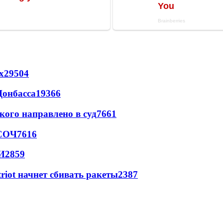
х
29504
Донбасса
19366
кого направлено в суд
7661
 СОЧ
7616
И
2859
triot начнет сбивать ракеты
2387