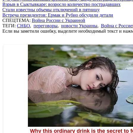
Взрыв в Сыктывкаре: возросло количество пострадавших
Стали известны объемы отключений в пятницу
Встреча президентов: Ермак и Рубио обсудили детали
СПЕЦТЕМА:
Война России с Украиной
ТЕГИ:
СНБО
,
переговоры
,
новости Украины
,
Война с Россие
Если вы заметили ошибку, выделите необходимый текст и нажми