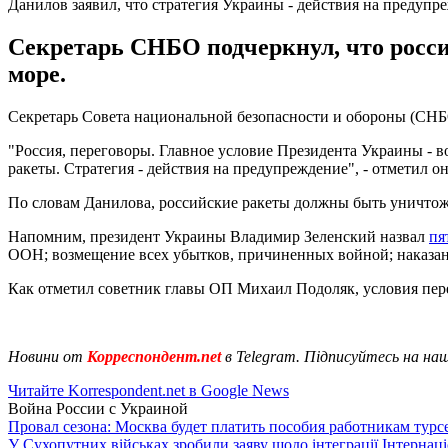
Данилов заявил, что стратегия Украины - действия на предупр
Секретарь СНБО подчеркнул, что росси
море.
Секретарь Совета национальной безопасности и обороны (СН
"Россия, переговоры. Главное условие Президента Украины - 
ракеты. Стратегия - действия на предупреждение", - отметил он
По словам Данилова, российские ракеты должны быть уничтожен
Напомним, президент Украины Владимир Зеленский назвал
пя
ООН; возмещение всех убытков, причиненных войной; наказани
Как отметил советник главы ОП Михаил Подоляк, условия пере
Новини от
Корреспондент.net
в Telegram. Підписуйтесь на на
Читайте Korrespondent.net в Google News
Война России с Украиной
Провал сезона: Москва будет платить пособия работникам тур
У Сухопутних військах зробили заяву щодо інтеграції Інтернац