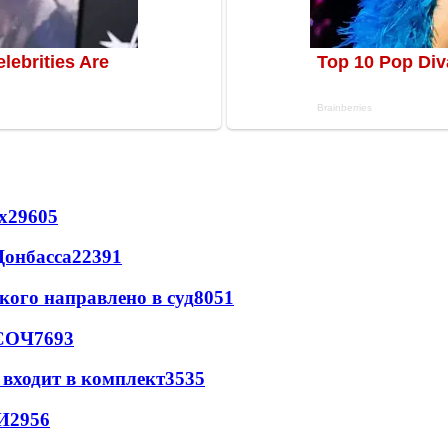
х
29605
Донбасса
22391
кого направлено в суд
8051
 СОЧ
7693
 входит в комплект
3535
И
2956