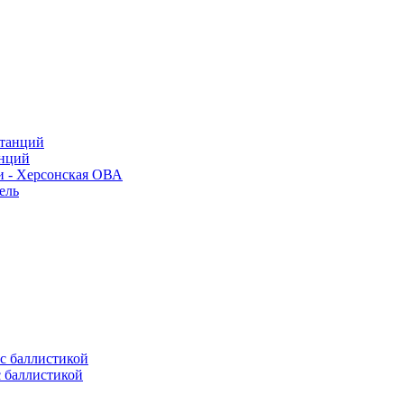
анций
и - Херсонская ОВА
ель
с баллистикой