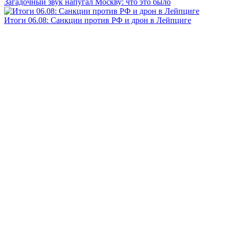
Загадочный звук напугал Москву: что это было
Итоги 06.08: Санкции против РФ и дрон в Лейпциге