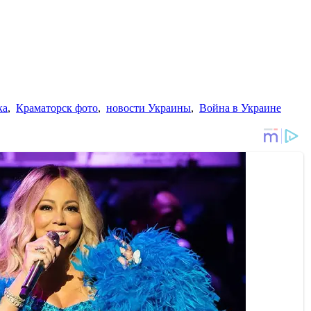
ка
,
Краматорск фото
,
новости Украины
,
Война в Украине