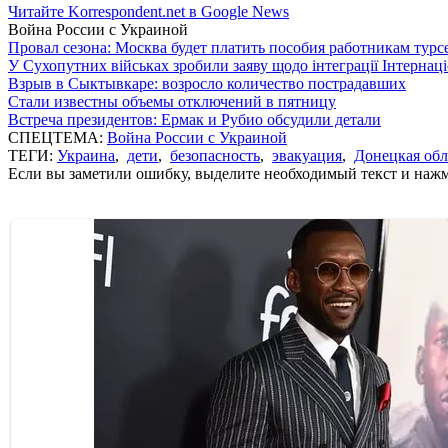
Читайте Korrespondent.net в Google News
Война России с Украиной
Провал сезона: Москва будет платить пособия работникам тур
У Сухопутних військах зробили заяву щодо інтеграції Інтернац
Взрыв в Сыктывкаре: возросло количество пострадавших
Стали известны объемы отключений в пятницу
Встреча президентов: Ермак и Рубио обсудили детали
СПЕЦТЕМА:
Война России с Украиной
ТЕГИ:
Украина
,
дети
,
безопасность
,
эвакуация
,
Донецкая обл
Если вы заметили ошибку, выделите необходимый текст и нажми