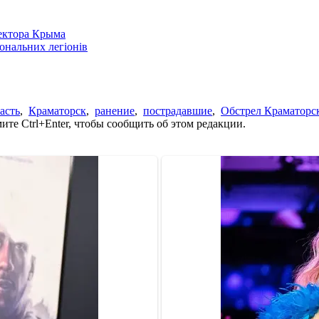
сектора Крыма
іональних легіонів
асть
,
Краматорск
,
ранение
,
пострадавшие
,
Обстрел Краматорс
те Ctrl+Enter, чтобы сообщить об этом редакции.