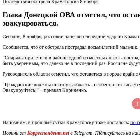
Последствия обстрела Краматорска 8 ноября
Глава Донецкой ОВА отметил, что остав
эвакуироваться.
Сегодня, 8 ноября, россияне нанесли очередной удар по Крама
Сообщается, что от обстрела пострадал восьмилетний мальчик.
"Снаряды прилетели в районе одной из местных школ - пострад
быть уверенным, что далеко не в последний раз. Россияне буду
Руководитель области отметил, что оставаться в городе крайне
"Гражданские должны покинуть область - особенно это касается
Эвакуируйтесь!" – призвал Кириленко.
Напомним, в прошлые сутки Краматорску тоже досталось:
по г
Новини от
Корреспондент.net
в Telegram. Підписуйтесь на на