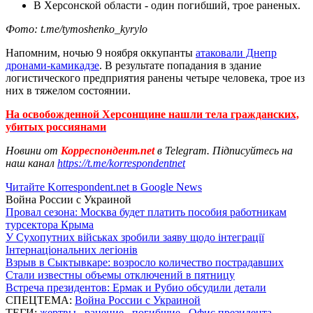
В Херсонской области - один погибший, трое раненых.
Фото: t.me/tymoshenko_kyrylo
Напомним, ночью 9 ноября оккупанты
атаковали Днепр
дронами-камикадзе
. В результате попадания в здание
логистического предприятия ранены четыре человека, трое из
них в тяжелом состоянии.
На освобожденной Херсонщине нашли тела гражданских,
убитых россиянами
Новини от
Корреспондент.net
в Telegram. Підписуйтесь на
наш канал
https://t.me/korrespondentnet
Читайте Korrespondent.net в Google News
Война России с Украиной
Провал сезона: Москва будет платить пособия работникам
турсектора Крыма
У Сухопутних військах зробили заяву щодо інтеграції
Інтернаціональних легіонів
Взрыв в Сыктывкаре: возросло количество пострадавших
Стали известны объемы отключений в пятницу
Встреча президентов: Ермак и Рубио обсудили детали
СПЕЦТЕМА:
Война России с Украиной
ТЕГИ:
жертвы
,
ранение
,
погибшие
,
Офис президента
,