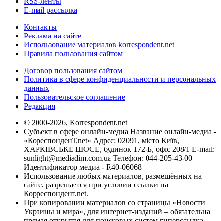
RSS-ленты
E-mail рассылка
Контакты
Реклама на сайте
Использование материалов korrespondent.net
Правила пользования сайтом
Договор пользования сайтом
Политика в сфере конфиденциальности и персональных
данных
Пользовательское соглашение
Редакция
© 2000-2026, Korrespondent.net
Субъект в сфере онлайн-медиа Название онлайн-медиа -
«КореспонденТ.net» Адрес: 02091, місто Київ,
ХАРКІВСЬКЕ ШОСЕ, будинок 172-Б, офіс 208/1 E-mail:
sunlight@mediadim.com.ua
Телефон: 044-205-43-00
Идентификатор медиа - R40-06068
Использование любых материалов, размещённых на
сайте, разрешается при условии ссылки на
Корреспондент.net.
При копировании материалов со страницы «Новости
Украины и мира», для интернет-изданий – обязательна
прямая открытая для поисковых систем гиперссылка.