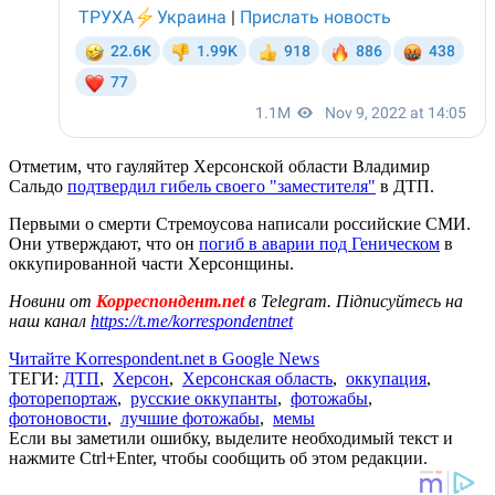
Отметим, что гауляйтер Херсонской области Владимир
Сальдо
подтвердил гибель своего "заместителя"
в ДТП.
Первыми о смерти Стремоусова написали российские СМИ.
Они утверждают, что он
погиб в аварии под Геническом
в
оккупированной части Херсонщины.
Новини от
Корреспондент.net
в Telegram. Підписуйтесь на
наш канал
https://t.me/korrespondentnet
Читайте Korrespondent.net в Google News
ТЕГИ:
ДТП
,
Херсон
,
Херсонская область
,
оккупация
,
фоторепортаж
,
русские оккупанты
,
фотожабы
,
фотоновости
,
лучшие фотожабы
,
мемы
Если вы заметили ошибку, выделите необходимый текст и
нажмите Ctrl+Enter, чтобы сообщить об этом редакции.