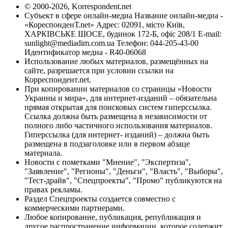
© 2000-2026, Korrespondent.net
Субъект в сфере онлайн-медиа Название онлайн-медиа -
«КореспонденТ.net» Адрес: 02091, місто Київ,
ХАРКІВСЬКЕ ШОСЕ, будинок 172-Б, офіс 208/1 E-mail:
sunlight@mediadim.com.ua
Телефон: 044-205-43-00
Идентификатор медиа - R40-06068
Использование любых материалов, размещённых на
сайте, разрешается при условии ссылки на
Корреспондент.net.
При копировании материалов со страницы «Новости
Украины и мира», для интернет-изданий – обязательна
прямая открытая для поисковых систем гиперссылка.
Ссылка должна быть размещена в независимости от
полного либо частичного использования материалов.
Гиперссылка (для интернет- изданий) – должна быть
размещена в подзаголовке или в первом абзаце
материала.
Новости с пометками "Мнение", "Экспертиза",
"Заявление", "Регионы", "Деньги", "Власть", "Выборы",
"Тест-драйв", "Спецпроекты", "Промо" публикуются на
правах рекламы.
Раздел Спецпроекты создается совместно с
коммерческими партнерами.
Любое копирование, публикация, републикация и
другое распространение информации, которое содержит