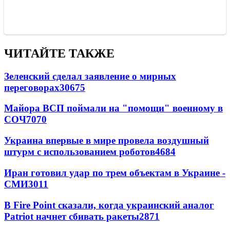
ЧИТАЙТЕ ТАКЖЕ
Зеленский сделал заявление о мирных
переговорах
30675
Майора ВСП поймали на "помощи" военному в
СОЧ
7070
Украина впервые в мире провела воздушный
штурм с использованием роботов
4684
Иран готовил удар по трем объектам в Украине -
СМИ
3011
В Fire Point сказали, когда украинский аналог
Patriot начнет сбивать ракеты
2871