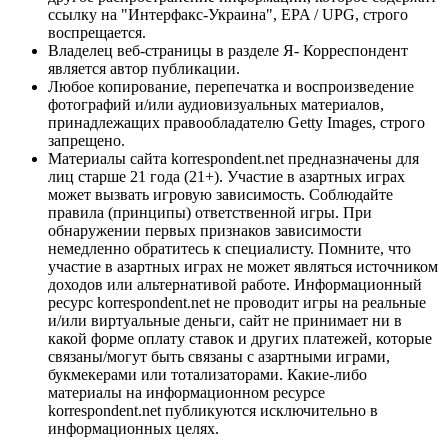
ссылку на "Интерфакс-Украина", EPA / UPG, строго
воспрещается.
Владелец веб-страницы в разделе Я- Корреспондент
является автор публикации.
Любое копирование, перепечатка и воспроизведение
фотографий и/или аудиовизуальных материалов,
принадлежащих правообладателю Getty Images, строго
запрещено.
Материалы сайта korrespondent.net предназначены для
лиц старше 21 года (21+). Участие в азартных играх
может вызвать игровую зависимость. Соблюдайте
правила (принципы) ответственной игры. При
обнаружении первых признаков зависимости
немедленно обратитесь к специалисту. Помните, что
участие в азартных играх не может являться источником
доходов или альтернативой работе. Информационный
ресурс korrespondent.net не проводит игры на реальные
и/или виртуальные деньги, сайт не принимает ни в
какой форме оплату ставок и других платежей, которые
связаны/могут быть связаны с азартными играми,
букмекерами или тотализаторами. Какие-либо
материалы на информационном ресурсе
korrespondent.net публикуются исключительно в
информационных целях.