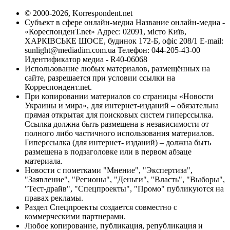
© 2000-2026, Korrespondent.net
Субъект в сфере онлайн-медиа Название онлайн-медиа -
«КореспонденТ.net» Адрес: 02091, місто Київ,
ХАРКІВСЬКЕ ШОСЕ, будинок 172-Б, офіс 208/1 E-mail:
sunlight@mediadim.com.ua
Телефон: 044-205-43-00
Идентификатор медиа - R40-06068
Использование любых материалов, размещённых на
сайте, разрешается при условии ссылки на
Корреспондент.net.
При копировании материалов со страницы «Новости
Украины и мира», для интернет-изданий – обязательна
прямая открытая для поисковых систем гиперссылка.
Ссылка должна быть размещена в независимости от
полного либо частичного использования материалов.
Гиперссылка (для интернет- изданий) – должна быть
размещена в подзаголовке или в первом абзаце
материала.
Новости с пометками "Мнение", "Экспертиза",
"Заявление", "Регионы", "Деньги", "Власть", "Выборы",
"Тест-драйв", "Спецпроекты", "Промо" публикуются на
правах рекламы.
Раздел Спецпроекты создается совместно с
коммерческими партнерами.
Любое копирование, публикация, републикация и