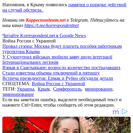
Напомним, в Крыму появились
памятки о порядке действий
на случай обстрела.
Новини от
Корреспондент.net
в Telegram. Підписуйтесь на
наш канал
https://t.me/korrespondentnet
Читайте Korrespondent.net в Google News
Война России с Украиной
Провал сезона: Москва будет платить пособия работникам
турсектора Крыма
У Сухопутних військах зробили заяву щодо інтеграції
Інтернаціональних легіонів
Взрыв в Сыктывкаре: возросло количество пострадавших
Стали известны объемы отключений в пятницу
Встреча президентов: Ермак и Рубио обсудили детали
СПЕЦТЕМА:
Война России с Украиной
ТЕГИ:
Украина
,
Крым
,
Симферополь
,
минирование
,
заминирование
Если вы заметили ошибку, выделите необходимый текст и
нажмите Ctrl+Enter, чтобы сообщить об этом редакции.