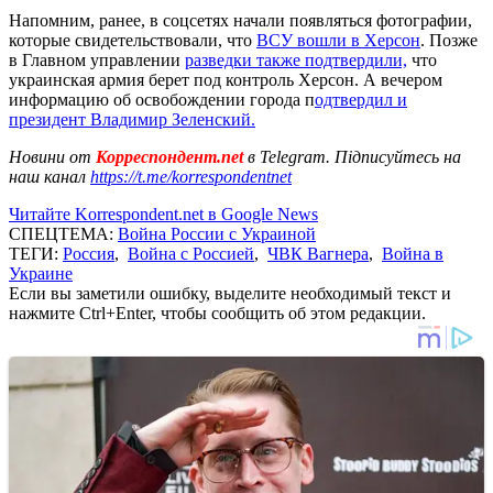
Напомним, ранее, в соцсетях начали появляться фотографии,
которые свидетельствовали, что
ВСУ вошли в Херсон
. Позже
в Главном управлении
разведки также подтвердили,
что
украинская армия берет под контроль Херсон. А вечером
информацию об освобождении города п
одтвердил и
президент Владимир Зеленский.
Новини от
Корреспондент.net
в Telegram. Підписуйтесь на
наш канал
https://t.me/korrespondentnet
Читайте Korrespondent.net в Google News
СПЕЦТЕМА:
Война России с Украиной
ТЕГИ:
Россия
,
Война с Россией
,
ЧВК Вагнера
,
Война в
Украине
Если вы заметили ошибку, выделите необходимый текст и
нажмите Ctrl+Enter, чтобы сообщить об этом редакции.