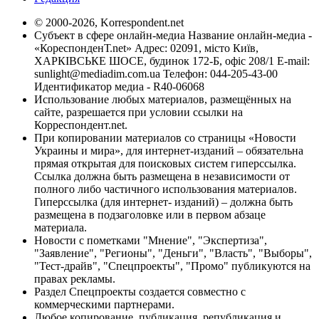
© 2000-2026, Korrespondent.net
Субъект в сфере онлайн-медиа Название онлайн-медиа -
«КореспонденТ.net» Адрес: 02091, місто Київ,
ХАРКІВСЬКЕ ШОСЕ, будинок 172-Б, офіс 208/1 E-mail:
sunlight@mediadim.com.ua
Телефон: 044-205-43-00
Идентификатор медиа - R40-06068
Использование любых материалов, размещённых на
сайте, разрешается при условии ссылки на
Корреспондент.net.
При копировании материалов со страницы «Новости
Украины и мира», для интернет-изданий – обязательна
прямая открытая для поисковых систем гиперссылка.
Ссылка должна быть размещена в независимости от
полного либо частичного использования материалов.
Гиперссылка (для интернет- изданий) – должна быть
размещена в подзаголовке или в первом абзаце
материала.
Новости с пометками "Мнение", "Экспертиза",
"Заявление", "Регионы", "Деньги", "Власть", "Выборы",
"Тест-драйв", "Спецпроекты", "Промо" публикуются на
правах рекламы.
Раздел Спецпроекты создается совместно с
коммерческими партнерами.
Любое копирование, публикация, републикация и