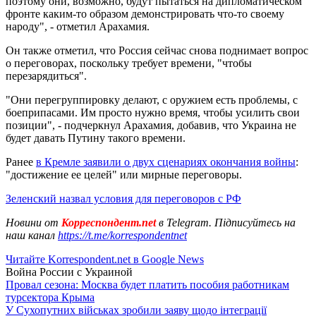
поэтому они, возможно, будут пытаться на дипломатическом
фронте каким-то образом демонстрировать что-то своему
народу", - отметил Арахамия.
Он также отметил, что Россия сейчас снова поднимает вопрос
о переговорах, поскольку требует времени, "чтобы
перезарядиться".
"Они перегруппировку делают, с оружием есть проблемы, с
боеприпасами. Им просто нужно время, чтобы усилить свои
позиции", - подчеркнул Арахамия, добавив, что Украина не
будет давать Путину такого времени.
Ранее
в Кремле заявили о двух сценариях окончания войны
:
"достижение ее целей" или мирные переговоры.
Зеленский назвал условия для переговоров с РФ
Новини от
Корреспондент.net
в Telegram. Підписуйтесь на
наш канал
https://t.me/korrespondentnet
Читайте Korrespondent.net в Google News
Война России с Украиной
Провал сезона: Москва будет платить пособия работникам
турсектора Крыма
У Сухопутних військах зробили заяву щодо інтеграції