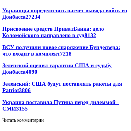
Украинцы определились насчет вывода войск из
Донбасса
27234
Присвоение средств ПриватБанка: дело
Коломойского направлено в суд
8132
ВСУ получили новое снаряжение Бундесвера:
что входит в комплект
7218
Зеленский оценил гарантии США и судьбу
Донбасса
4090
Зеленский: США будут поставлять ракеты для
Patriot
3806
Украина поставила Путина перед дилеммой -
СМИ
3155
Читать комментарии