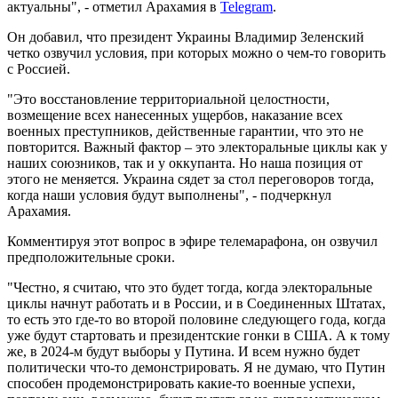
актуальны", - отметил Арахамия в
Telegram
.
Он добавил, что президент Украины Владимир Зеленский
четко озвучил условия, при которых можно о чем-то говорить
с Россией.
"Это восстановление территориальной целостности,
возмещение всех нанесенных ущербов, наказание всех
военных преступников, действенные гарантии, что это не
повторится. Важный фактор – это электоральные циклы как у
наших союзников, так и у оккупанта. Но наша позиция от
этого не меняется. Украина сядет за стол переговоров тогда,
когда наши условия будут выполнены", - подчеркнул
Арахамия.
Комментируя этот вопрос в эфире телемарафона, он озвучил
предположительные сроки.
"Честно, я считаю, что это будет тогда, когда электоральные
циклы начнут работать и в России, и в Соединенных Штатах,
то есть это где-то во второй половине следующего года, когда
уже будут стартовать и президентские гонки в США. А к тому
же, в 2024-м будут выборы у Путина. И всем нужно будет
политически что-то демонстрировать. Я не думаю, что Путин
способен продемонстрировать какие-то военные успехи,