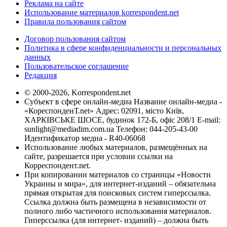
Реклама на сайте
Использование материалов korrespondent.net
Правила пользования сайтом
Договор пользования сайтом
Политика в сфере конфиденциальности и персональных
данных
Пользовательское соглашение
Редакция
© 2000-2026, Korrespondent.net
Субъект в сфере онлайн-медиа Название онлайн-медиа -
«КореспонденТ.net» Адрес: 02091, місто Київ,
ХАРКІВСЬКЕ ШОСЕ, будинок 172-Б, офіс 208/1 E-mail:
sunlight@mediadim.com.ua
Телефон: 044-205-43-00
Идентификатор медиа - R40-06068
Использование любых материалов, размещённых на
сайте, разрешается при условии ссылки на
Корреспондент.net.
При копировании материалов со страницы «Новости
Украины и мира», для интернет-изданий – обязательна
прямая открытая для поисковых систем гиперссылка.
Ссылка должна быть размещена в независимости от
полного либо частичного использования материалов.
Гиперссылка (для интернет- изданий) – должна быть