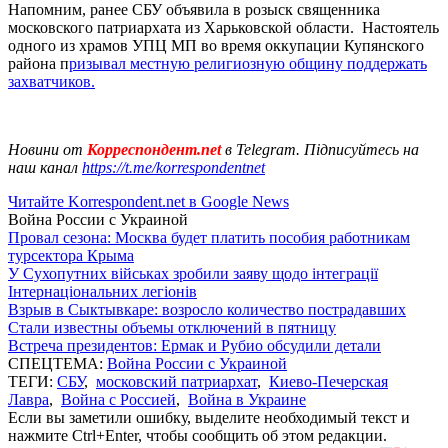
Напомним, ранее СБУ объявила в розыск священника
московского патриархата из Харьковской области. Настоятель
одного из храмов УПЦ МП во время оккупации Купянского
района п
ризывал местную религиозную общину поддержать
захватчиков.
Новини от
Корреспондент.net
в Telegram. Підписуйтесь на
наш канал
https://t.me/korrespondentnet
Читайте Korrespondent.net в Google News
Война России с Украиной
Провал сезона: Москва будет платить пособия работникам
турсектора Крыма
У Сухопутних військах зробили заяву щодо інтеграції
Інтернаціональних легіонів
Взрыв в Сыктывкаре: возросло количество пострадавших
Стали известны объемы отключений в пятницу
Встреча президентов: Ермак и Рубио обсудили детали
СПЕЦТЕМА:
Война России с Украиной
ТЕГИ:
СБУ
,
московский патриархат
,
Киево-Печерская
Лавра
,
Война с Россией
,
Война в Украине
Если вы заметили ошибку, выделите необходимый текст и
нажмите Ctrl+Enter, чтобы сообщить об этом редакции.