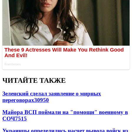
ЧИТАЙТЕ ТАКЖЕ
Зеленский сделал заявление о мирных
переговорах
30950
Майора ВСП поймали на "помощи" военному в
СОЧ
7515
Украинцы определились насчет вывода войск из