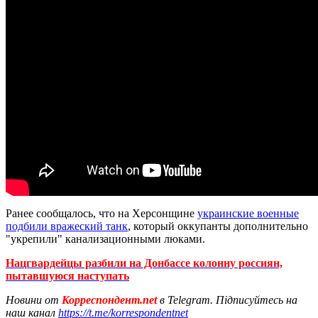
Ранее сообщалось, что на Херсонщине
украинские военные
подбили вражеский танк
, который оккупанты дополнительно
"укрепили" канализационными люками.
Нацгвардейцы разбили на Донбассе колонну россиян,
пытавшуюся наступать
Новини от
Корреспондент.net
в Telegram. Підписуйтесь на
наш канал
https://t.me/korrespondentnet