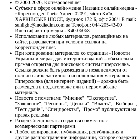
© 2000-2026, Korrespondent.net
Субъект в сфере онлайн-медиа Название онлайн-медиа -
«КореспонденТ.net» Адрес: 02091, місто Київ,
ХАРКІВСЬКЕ ШОСЕ, будинок 172-Б, офіс 208/1 E-mail:
sunlight@mediadim.com.ua
Телефон: 044-205-43-00
Идентификатор медиа - R40-06068
Использование любых материалов, размещённых на
сайте, разрешается при условии ссылки на
Корреспондент.net.
При копировании материалов со страницы «Новости
Украины и мира», для интернет-изданий – обязательна
прямая открытая для поисковых систем гиперссылка.
Ссылка должна быть размещена в независимости от
полного либо частичного использования материалов.
Гиперссылка (для интернет- изданий) – должна быть
размещена в подзаголовке или в первом абзаце
материала.
Новости с пометками "Мнение", "Экспертиза",
"Заявление", "Регионы", "Деньги", "Власть", "Выборы",
"Тест-драйв", "Спецпроекты", "Промо" публикуются на
правах рекламы.
Раздел Спецпроекты создается совместно с
коммерческими партнерами.
Любое копирование, публикация, републикация и
другое распространение информации, которое содержит