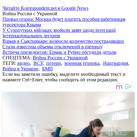
Читайте Korrespondent.net в Google News
Война России с Украиной
Провал сезона: Москва будет платить пособия работникам
турсектора Крыма
У Сухопутних військах зробили заяву щодо інтеграції
Інтернаціональних легіонів
Взрыв в Сыктывкаре: возросло количество пострадавших
Стали известны объемы отключений в пятницу
Встреча президентов: Ермак и Рубио обсудили детали
СПЕЦТЕМА:
Война России с Украиной
ТЕГИ:
видео
,
ВСУ
,
потери
,
военная техника
,
Нацгвардия
,
Война в Украине
,
БМП
Если вы заметили ошибку, выделите необходимый текст и
нажмите Ctrl+Enter, чтобы сообщить об этом редакции.