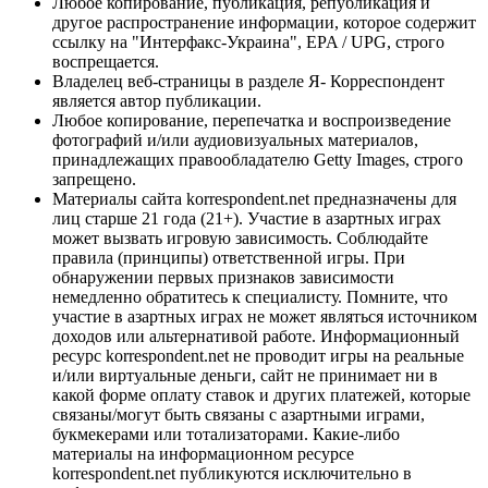
Любое копирование, публикация, републикация и
другое распространение информации, которое содержит
ссылку на "Интерфакс-Украина", EPA / UPG, строго
воспрещается.
Владелец веб-страницы в разделе Я- Корреспондент
является автор публикации.
Любое копирование, перепечатка и воспроизведение
фотографий и/или аудиовизуальных материалов,
принадлежащих правообладателю Getty Images, строго
запрещено.
Материалы сайта korrespondent.net предназначены для
лиц старше 21 года (21+). Участие в азартных играх
может вызвать игровую зависимость. Соблюдайте
правила (принципы) ответственной игры. При
обнаружении первых признаков зависимости
немедленно обратитесь к специалисту. Помните, что
участие в азартных играх не может являться источником
доходов или альтернативой работе. Информационный
ресурс korrespondent.net не проводит игры на реальные
и/или виртуальные деньги, сайт не принимает ни в
какой форме оплату ставок и других платежей, которые
связаны/могут быть связаны с азартными играми,
букмекерами или тотализаторами. Какие-либо
материалы на информационном ресурсе
korrespondent.net публикуются исключительно в