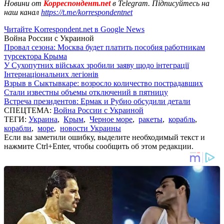
Новини от
Корреспондент.net
в Telegram. Підписуйтесь на
наш канал
https://t.me/korrespondentnet
Читайте Korrespondent.net в Google News
Война России с Украиной
Провал сезона: Москва будет платить пособия работникам
турсектора Крыма
У Сухопутних військах зробили заяву щодо інтеграції
Інтернаціональних легіонів
Взрыв в Сыктывкаре: возросло количество пострадавших
Стали известны объемы отключений в пятницу
Встреча президентов: Ермак и Рубио обсудили детали
СПЕЦТЕМА:
Война России с Украиной
ТЕГИ:
Украина
,
Крым
,
Черное море
,
ракеты
,
корабль
,
корабли
,
море
,
новости Украины
Если вы заметили ошибку, выделите необходимый текст и
нажмите Ctrl+Enter, чтобы сообщить об этом редакции.