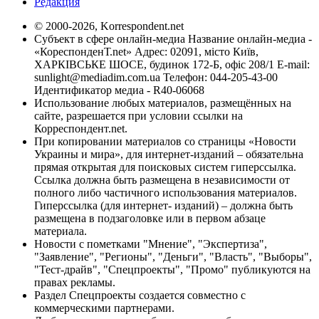
Редакция
© 2000-2026, Korrespondent.net
Субъект в сфере онлайн-медиа Название онлайн-медиа -
«КореспонденТ.net» Адрес: 02091, місто Київ,
ХАРКІВСЬКЕ ШОСЕ, будинок 172-Б, офіс 208/1 E-mail:
sunlight@mediadim.com.ua
Телефон: 044-205-43-00
Идентификатор медиа - R40-06068
Использование любых материалов, размещённых на
сайте, разрешается при условии ссылки на
Корреспондент.net.
При копировании материалов со страницы «Новости
Украины и мира», для интернет-изданий – обязательна
прямая открытая для поисковых систем гиперссылка.
Ссылка должна быть размещена в независимости от
полного либо частичного использования материалов.
Гиперссылка (для интернет- изданий) – должна быть
размещена в подзаголовке или в первом абзаце
материала.
Новости с пометками "Мнение", "Экспертиза",
"Заявление", "Регионы", "Деньги", "Власть", "Выборы",
"Тест-драйв", "Спецпроекты", "Промо" публикуются на
правах рекламы.
Раздел Спецпроекты создается совместно с
коммерческими партнерами.