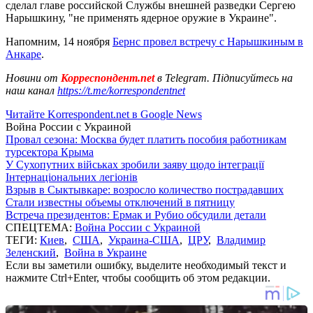
сделал главе российской Службы внешней разведки Сергею
Нарышкину, "не применять ядерное оружие в Украине".
Напомним, 14 ноября
Бернс провел встречу с Нарышкиным в
Анкаре
.
Новини от
Корреспондент.net
в Telegram. Підписуйтесь на
наш канал
https://t.me/korrespondentnet
Читайте Korrespondent.net в Google News
Война России с Украиной
Провал сезона: Москва будет платить пособия работникам
турсектора Крыма
У Сухопутних військах зробили заяву щодо інтеграції
Інтернаціональних легіонів
Взрыв в Сыктывкаре: возросло количество пострадавших
Стали известны объемы отключений в пятницу
Встреча президентов: Ермак и Рубио обсудили детали
СПЕЦТЕМА:
Война России с Украиной
ТЕГИ:
Киев
,
США
,
Украина-США
,
ЦРУ
,
Владимир
Зеленский
,
Война в Украине
Если вы заметили ошибку, выделите необходимый текст и
нажмите Ctrl+Enter, чтобы сообщить об этом редакции.