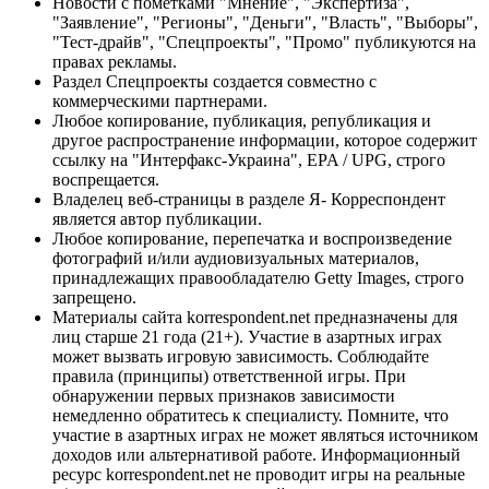
Новости с пометками "Мнение", "Экспертиза",
"Заявление", "Регионы", "Деньги", "Власть", "Выборы",
"Тест-драйв", "Спецпроекты", "Промо" публикуются на
правах рекламы.
Раздел Спецпроекты создается совместно с
коммерческими партнерами.
Любое копирование, публикация, републикация и
другое распространение информации, которое содержит
ссылку на "Интерфакс-Украина", EPA / UPG, строго
воспрещается.
Владелец веб-страницы в разделе Я- Корреспондент
является автор публикации.
Любое копирование, перепечатка и воспроизведение
фотографий и/или аудиовизуальных материалов,
принадлежащих правообладателю Getty Images, строго
запрещено.
Материалы сайта korrespondent.net предназначены для
лиц старше 21 года (21+). Участие в азартных играх
может вызвать игровую зависимость. Соблюдайте
правила (принципы) ответственной игры. При
обнаружении первых признаков зависимости
немедленно обратитесь к специалисту. Помните, что
участие в азартных играх не может являться источником
доходов или альтернативой работе. Информационный
ресурс korrespondent.net не проводит игры на реальные