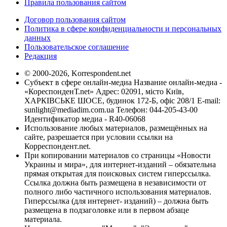
Правила пользования сайтом
Договор пользования сайтом
Политика в сфере конфиденциальности и персональных
данных
Пользовательское соглашение
Редакция
© 2000-2026, Korrespondent.net
Субъект в сфере онлайн-медиа Название онлайн-медиа -
«КореспонденТ.net» Адрес: 02091, місто Київ,
ХАРКІВСЬКЕ ШОСЕ, будинок 172-Б, офіс 208/1 E-mail:
sunlight@mediadim.com.ua
Телефон: 044-205-43-00
Идентификатор медиа - R40-06068
Использование любых материалов, размещённых на
сайте, разрешается при условии ссылки на
Корреспондент.net.
При копировании материалов со страницы «Новости
Украины и мира», для интернет-изданий – обязательна
прямая открытая для поисковых систем гиперссылка.
Ссылка должна быть размещена в независимости от
полного либо частичного использования материалов.
Гиперссылка (для интернет- изданий) – должна быть
размещена в подзаголовке или в первом абзаце
материала.