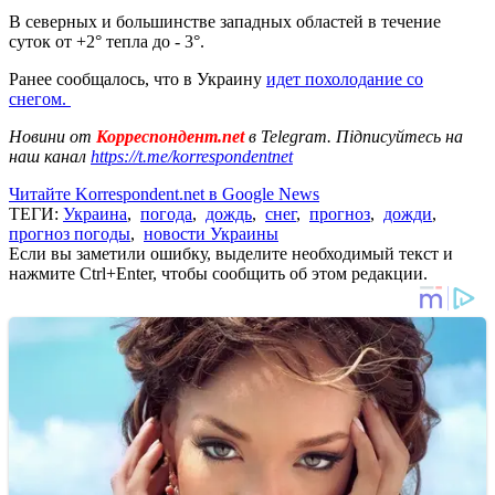
В северных и большинстве западных областей в течение
суток от +2° тепла до - 3°.
Ранее сообщалось, что в Украину
идет похолодание со
снегом.
Новини от
Корреспондент.net
в Telegram. Підписуйтесь на
наш канал
https://t.me/korrespondentnet
Читайте Korrespondent.net в Google News
ТЕГИ:
Украина
,
погода
,
дождь
,
снег
,
прогноз
,
дожди
,
прогноз погоды
,
новости Украины
Если вы заметили ошибку, выделите необходимый текст и
нажмите Ctrl+Enter, чтобы сообщить об этом редакции.