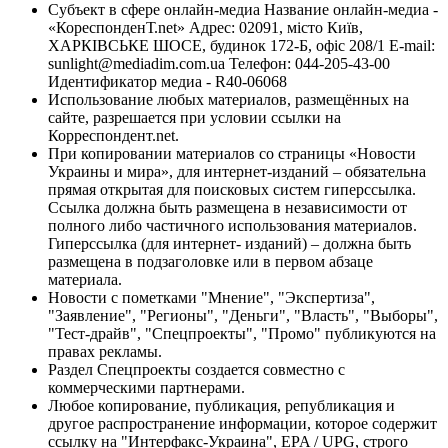
Субъект в сфере онлайн-медиа Название онлайн-медиа -
«КореспонденТ.net» Адрес: 02091, місто Київ,
ХАРКІВСЬКЕ ШОСЕ, будинок 172-Б, офіс 208/1 E-mail:
sunlight@mediadim.com.ua
Телефон: 044-205-43-00
Идентификатор медиа - R40-06068
Использование любых материалов, размещённых на
сайте, разрешается при условии ссылки на
Корреспондент.net.
При копировании материалов со страницы «Новости
Украины и мира», для интернет-изданий – обязательна
прямая открытая для поисковых систем гиперссылка.
Ссылка должна быть размещена в независимости от
полного либо частичного использования материалов.
Гиперссылка (для интернет- изданий) – должна быть
размещена в подзаголовке или в первом абзаце
материала.
Новости с пометками "Мнение", "Экспертиза",
"Заявление", "Регионы", "Деньги", "Власть", "Выборы",
"Тест-драйв", "Спецпроекты", "Промо" публикуются на
правах рекламы.
Раздел Спецпроекты создается совместно с
коммерческими партнерами.
Любое копирование, публикация, републикация и
другое распространение информации, которое содержит
ссылку на "Интерфакс-Украина", EPA / UPG, строго