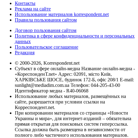
Контакты
Реклама на сайте
Использование материалов korrespondent.net
Правила пользования сайтом
Договор пользования сайтом
Политика в сфере конфиденциальности и персональных
данных
Пользовательское соглашение
Редакция
© 2000-2026, Korrespondent.net
Субъект в сфере онлайн-медиа Название онлайн-медиа -
«КореспонденТ.net» Адрес: 02091, місто Київ,
ХАРКІВСЬКЕ ШОСЕ, будинок 172-Б, офіс 208/1 E-mail:
sunlight@mediadim.com.ua
Телефон: 044-205-43-00
Идентификатор медиа - R40-06068
Использование любых материалов, размещённых на
сайте, разрешается при условии ссылки на
Корреспондент.net.
При копировании материалов со страницы «Новости
Украины и мира», для интернет-изданий – обязательна
прямая открытая для поисковых систем гиперссылка.
Ссылка должна быть размещена в независимости от
полного либо частичного использования материалов.