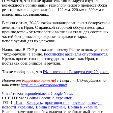
Отмечается, что также правительство Беларуси изучает
возможность организации технологического процесса сбора
реактивных снарядов калибров 122-мм, 220-мм и 300-мм с
импортных составляющих.
В связи с этим, 20-23 ноября запланирован визит белорусской
делегации в Иран. С иранской стороной обсудят весь цикл
производства - от технологии выплавки стали для составных
частей боеприпасов до окраски снарядов и тары,
используемой для их упаковки.
Напомним, В ГУР рассказали, почему РФ не использует свое
"чудо-оружие" в войне.
Российские арсеналы опустошаются
,
Кремль просит союзные государства, такие как Иран, о
поставках боеприпасов и оружия.
Также сообщалось, что
РФ вывезла из Беларуси еще 20 ракет.
Новини от
Корреспондент.net
в Telegram. Підписуйтесь на
наш канал
https://t.me/korrespondentnet
Читайте Korrespondent.net в Google News
СПЕЦТЕМА:
Война России с Украиной
ТЕГИ:
Иран
,
Беларусь
,
производство
,
оружие
,
разведка
,
новости Украины
,
Война с Россией
,
Война в Украине
Если вы заметили ошибку, выделите необходимый текст и