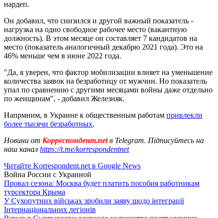
нардеп.
Он добавил, что снизился и другой важный показатель -
нагрузка на одно свободное рабочее место (вакантную
должность). В этом месяце он составляет 7 кандидатов на
место (показатель аналогичный декабрю 2021 года). Это на
46% меньше чем в июне 2022 года.
"Да, я уверен, что фактор мобилизации влияет на уменьшение
количества заявок на безработицу от мужчин. Но показатель
упал по сравнению с другими месяцами войны даже отдельно
по женщинам", - добавил Железняк.
Напрмним, в Украине к общественным работам
привлекли
более тысячи безработных
.
Новини от
Корреспондент.net
в Telegram. Підписуйтесь на
наш канал
https://t.me/korrespondentnet
Читайте Korrespondent.net в Google News
Война России с Украиной
Провал сезона: Москва будет платить пособия работникам
турсектора Крыма
У Сухопутних військах зробили заяву щодо інтеграції
Інтернаціональних легіонів