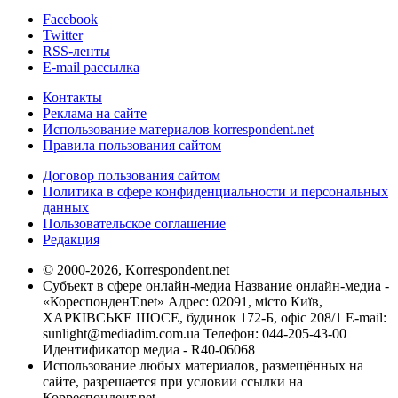
Facebook
Twitter
RSS-ленты
E-mail рассылка
Контакты
Реклама на сайте
Использование материалов korrespondent.net
Правила пользования сайтом
Договор пользования сайтом
Политика в сфере конфиденциальности и персональных
данных
Пользовательское соглашение
Редакция
© 2000-2026, Korrespondent.net
Субъект в сфере онлайн-медиа Название онлайн-медиа -
«КореспонденТ.net» Адрес: 02091, місто Київ,
ХАРКІВСЬКЕ ШОСЕ, будинок 172-Б, офіс 208/1 E-mail:
sunlight@mediadim.com.ua
Телефон: 044-205-43-00
Идентификатор медиа - R40-06068
Использование любых материалов, размещённых на
сайте, разрешается при условии ссылки на
Корреспондент.net.