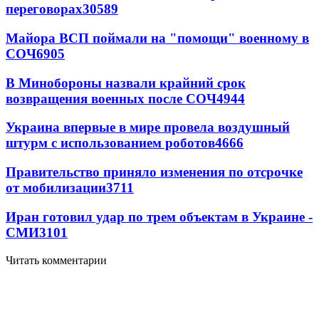
переговорах
30589
Майора ВСП поймали на "помощи" военному в
СОЧ
6905
В Минобороны назвали крайний срок
возвращения военных после СОЧ
4944
Украина впервые в мире провела воздушный
штурм с использованием роботов
4666
Правительство приняло изменения по отсрочке
от мобилизации
3711
Иран готовил удар по трем объектам в Украине -
СМИ
3101
Читать комментарии