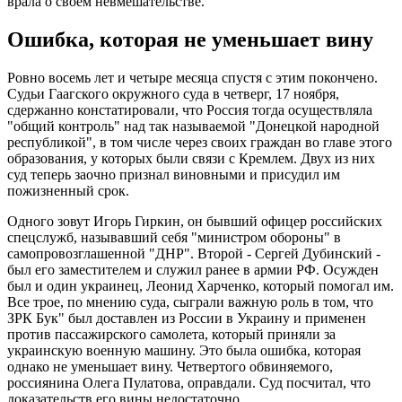
врала о своем невмешательстве.
Ошибка, которая не уменьшает вину
Ровно восемь лет и четыре месяца спустя с этим покончено.
Судьи Гаагского окружного суда в четверг, 17 ноября,
сдержанно констатировали, что Россия тогда осуществляла
"общий контроль" над так называемой "Донецкой народной
республикой", в том числе через своих граждан во главе этого
образования, у которых были связи с Кремлем. Двух из них
суд теперь заочно признал виновными и присудил им
пожизненный срок.
Одного зовут Игорь Гиркин, он бывший офицер российских
спецслужб, называвший себя "министром обороны" в
самопровозглашенной "ДНР". Второй - Сергей Дубинский -
был его заместителем и служил ранее в армии РФ. Осужден
был и один украинец, Леонид Харченко, который помогал им.
Все трое, по мнению суда, сыграли важную роль в том, что
ЗРК Бук" был доставлен из России в Украину и применен
против пассажирского самолета, который приняли за
украинскую военную машину. Это была ошибка, которая
однако не уменьшает вину. Четвертого обвиняемого,
россиянина Олега Пулатова, оправдали. Суд посчитал, что
доказательств его вины недостаточно.