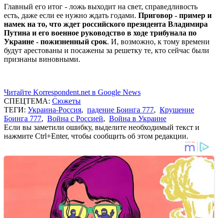
Главный его итог - ложь выходит на свет, справедливость
есть, даже если ее нужно ждать годами.
Приговор - пример и
намек на то, что ждет российского президента Владимира
Путина и его военное руководство в ходе трибунала по
Украине - пожизненный срок
. И, возможно, к тому времени
будут арестованы и посажены за решетку те, кто сейчас были
признаны виновными.
Читайте Korrespondent.net в Google News
СПЕЦТЕМА:
Сюжеты
ТЕГИ:
Украина-Россия
,
падение Боинга 777
,
Крушение
Боинга 777
,
Война с Россией
,
Война в Украине
Если вы заметили ошибку, выделите необходимый текст и
нажмите Ctrl+Enter, чтобы сообщить об этом редакции.