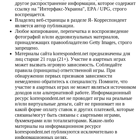
другое распространение информации, которое содержит
ссылку на "Интерфакс-Украина", EPA / UPG, строго
воспрещается.
Владелец веб-страницы в разделе Я- Корреспондент
является автор публикации.
Любое копирование, перепечатка и воспроизведение
фотографий и/или аудиовизуальных материалов,
принадлежащих правообладателю Getty Images, строго
запрещено.
Материалы сайта korrespondent.net предназначены для
лиц старше 21 года (21+). Участие в азартных играх
может вызвать игровую зависимость. Соблюдайте
правила (принципы) ответственной игры. При
обнаружении первых признаков зависимости
немедленно обратитесь к специалисту. Помните, что
участие в азартных играх не может являться источником
доходов или альтернативой работе. Информационный
ресурс korrespondent.net не проводит игры на реальные
и/или виртуальные деньги, сайт не принимает ни в
какой форме оплату ставок и других платежей, которые
связаны/могут быть связаны с азартными играми,
букмекерами или тотализаторами. Какие-либо
материалы на информационном ресурсе
korrespondent.net публикуются исключительно в
информационных целях.