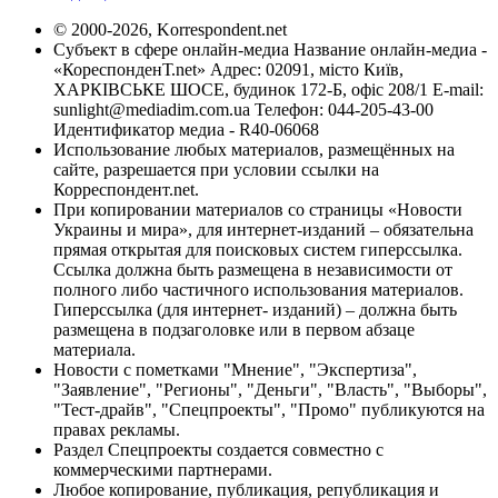
© 2000-2026, Korrespondent.net
Субъект в сфере онлайн-медиа Название онлайн-медиа -
«КореспонденТ.net» Адрес: 02091, місто Київ,
ХАРКІВСЬКЕ ШОСЕ, будинок 172-Б, офіс 208/1 E-mail:
sunlight@mediadim.com.ua
Телефон: 044-205-43-00
Идентификатор медиа - R40-06068
Использование любых материалов, размещённых на
сайте, разрешается при условии ссылки на
Корреспондент.net.
При копировании материалов со страницы «Новости
Украины и мира», для интернет-изданий – обязательна
прямая открытая для поисковых систем гиперссылка.
Ссылка должна быть размещена в независимости от
полного либо частичного использования материалов.
Гиперссылка (для интернет- изданий) – должна быть
размещена в подзаголовке или в первом абзаце
материала.
Новости с пометками "Мнение", "Экспертиза",
"Заявление", "Регионы", "Деньги", "Власть", "Выборы",
"Тест-драйв", "Спецпроекты", "Промо" публикуются на
правах рекламы.
Раздел Спецпроекты создается совместно с
коммерческими партнерами.
Любое копирование, публикация, републикация и