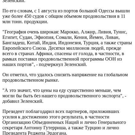
Зеленский.
По его словам, с 1 августа из портов большой Одессы вышли
уже более 450 судов с общим объемом продовольствия в 11
млн тонн. продукции.
"География очень широкая: Марокко, Алжир, Ливия, Тунис,
Египет, Судан, Эфиопия, Сомали, Кения, Йемен, Ливан,
Бангладеш, Китай, Индия, Индонезия, Турция, а также страны
Европейского Союза. Десятки миллионов людей, прежде
всего в странах Африки, спасены от голода, в частности, в
рамках поставки продовольственной программы ООН из
наших портов", - подчеркнул Зеленский.
Он отметил, что удалось снизить напряжение на глобальном
продовольственном рынке.
"А это значит, что цены на еду существенно меньше, чем
могли бы быть без нашего продовольственного экспорта", -
добавил Зеленский.
Президент поблагодарил всех партнеров, приложивших
усилия к достижению этого результата, в частности
Организацию Объединенных Наций и лично Генерального
секретаря Антониу Гутерриша, а также Турцию и лично
Президента Реджепа Эрдогана.