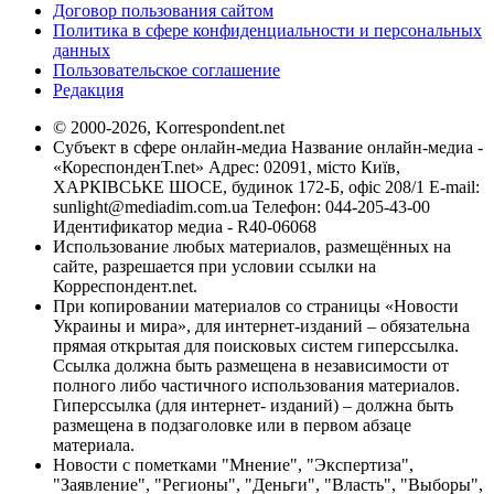
Договор пользования сайтом
Политика в сфере конфиденциальности и персональных
данных
Пользовательское соглашение
Редакция
© 2000-2026, Korrespondent.net
Субъект в сфере онлайн-медиа Название онлайн-медиа -
«КореспонденТ.net» Адрес: 02091, місто Київ,
ХАРКІВСЬКЕ ШОСЕ, будинок 172-Б, офіс 208/1 E-mail:
sunlight@mediadim.com.ua
Телефон: 044-205-43-00
Идентификатор медиа - R40-06068
Использование любых материалов, размещённых на
сайте, разрешается при условии ссылки на
Корреспондент.net.
При копировании материалов со страницы «Новости
Украины и мира», для интернет-изданий – обязательна
прямая открытая для поисковых систем гиперссылка.
Ссылка должна быть размещена в независимости от
полного либо частичного использования материалов.
Гиперссылка (для интернет- изданий) – должна быть
размещена в подзаголовке или в первом абзаце
материала.
Новости с пометками "Мнение", "Экспертиза",
"Заявление", "Регионы", "Деньги", "Власть", "Выборы",