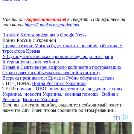
Новини от
Корреспондент.net
в Telegram. Підписуйтесь на
наш канал
https://t.me/korrespondentnet
Читайте Korrespondent.net в Google News
Война России с Украиной
Провал сезона: Москва будет платить пособия работникам
турсектора Крыма
У Сухопутних військах зробили заяву щодо інтеграції
Інтернаціональних легіонів
Взрыв в Сыктывкаре: возросло количество пострадавших
Стали известны объемы отключений в пятницу
Встреча президентов: Ермак и Рубио обсудили детали
СПЕЦТЕМА:
Война России с Украиной
ТЕГИ:
оружие
,
ПВО
,
военная техника
,
воздушные силы
Украины
,
новости Украины
,
военная помощь
,
Война с
Россией
,
Война в Украине
Если вы заметили ошибку, выделите необходимый текст и
нажмите Ctrl+Enter, чтобы сообщить об этом редакции.