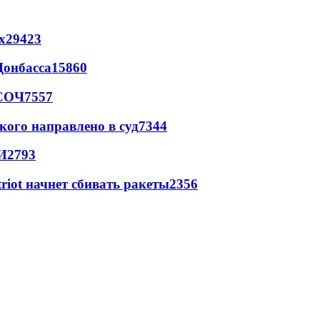
х
29423
Донбасса
15860
 СОЧ
7557
кого направлено в суд
7344
И
2793
triot начнет сбивать ракеты
2356