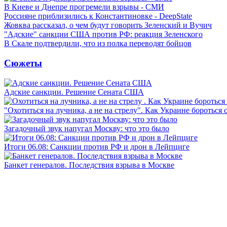
В Киеве и Днепре прогремели взрывы - СМИ
Россияне приблизились к Константиновке - DeepState
Жовква рассказал, о чем будут говорить Зеленский и Вучич
"Адские" санкции США против РФ: реакция Зеленского
В Скале подтвердили, что из полка переводят бойцов
Сюжеты
Адские санкции. Решение Сената США
"Охотиться на лучника, а не на стрелу". Как Украине бороться 
Загадочный звук напугал Москву: что это было
Итоги 06.08: Санкции против РФ и дрон в Лейпциге
Банкет генералов. Последствия взрыва в Москве