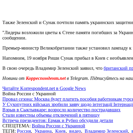
Также Зеленский и Сунак почтили память украинских защитн
"Лидеры возложили цветы к Стене памяти погибших за Украин
сообщении.
Премьер-министр Великобритании также установил лампаду к 
Напомним, 19 ноября Риши Сунак прибыл в Киев с необъявле
В свою очередь Владимир Зеленский заявил, что
британский п
Новини от
Корреспондент.net
в Telegram. Підписуйтесь на на
Читайте Korrespondent.net в Google News
Война России с Украиной
Провал сезона: Москва будет платить пособия работникам тур
У Сухопутних військах зробили заяву щодо інтеграції Інтернац
Взрыв в Сыктывкаре: возросло количество пострадавших
Стали известны объемы отключений в пятницу
Встреча президентов: Ермак и Рубио обсудили детали
СПЕЦТЕМА:
Война России с Украиной
ТЕГИ:
Россия
,
Украина
,
Киев
,
видео
,
Владимир Зеленский
,