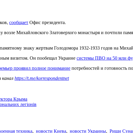
иков,
сообщает
Офис президента.
у возле Михайловского Златоверхого монастыря и почтили памя
памятному знаку жертвам Голодомора 1932-1933 годов на Миха
нным визитом. Он пообещал Украине
системы ПВО на 50 млн ф
ремьер проявил полное понимание
потребностей и готовность по
ш канал
https://t.me/korrespondentnet
сектора Крыма
іональних легіонів
военная техника
,
новости Киева
,
новости Украины
,
Риши Суна